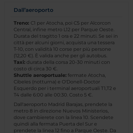
Dall’aeroporto
Treno:
C1 per Atocha, poi C5 per Alcorcon
Central, infine metro L12 per Parque Oeste.
Durata del tragitto 1 ora e 22 minuti. Se sei in
città per alcuni giorni, acquista una tessera
T-10, con validità 10 corse per più persone
(12,20 €). È valida anche per gli autobus.
Taxi:
durata della corsa 20-30 minuti con
costo di circa 30 €.
Shuttle aeroportuale:
fermate Atocha,
Cibeles (notturna) e O'Donell-Doctor
Esquerdo per i terminal aeroportuali T1,T2 e
T4 dalle 6:00 alle 00:30. Costo 5 €.
Dall'aeroporto Madrid Barajas, prendete la
metro 8 in direzione Nuevos Ministerios,
dove cambierete con la linea 10. Scendete
quindi alla fermata Puerta del Sur e
prendete la linea 12 fino a Parque Oeste. Da