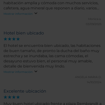
habitación amplia y cómoda con muchos servicios,
cafetera, agua mineral que reponen a diario, varios
enchufes, etc. Personal amable y profesional. Hay
Mostrar información
que tener en cuenta que la plaza Rembrand tiene
Monica a.
muchos restaurantes y discotecas por lo que el fin
03/09/2025
de semana se oye mucho ruido en las habitaciones
Hotel bien ubicado
que dan a ella, mejor alojarse en otras que den a otra
calle. Y no tiene aire acondicionado por lo que,
aunque en Amsterdam no suele hacer mucho calor,
El hotel se encuentra bien ubicado, las habitaciones
recalienta y hay que abrir un rato por la noche. Sólo
de buen tamaño, de pronto la ducha del baño muy
le falta el aire acondicionado para que le de la
estrecha y se inundaba, las cama cómodas, el
máxima puntuación
desayuno estuvo bien, el personal muy amable,
detalle de bienvenida muy lindo.
Mostrar información
ANGELA MARIA D.
14/10/2024
Excelente ubicación
Muy buen hotel ubicado frente a plaza Rembrandt a