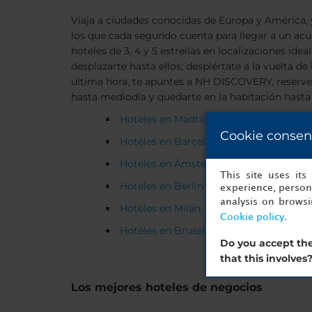
Viaja a ciudades conocidas de Europa y América, y
los que cada segundo cuenta para llegar a un ac
hoteles de 3, 4 y 5 estrellas en localizaciones id
desplazarte hasta ellos; despiértate a la vuelta
última hora, te apuntes a NH DISCOVERY, reserv
hasta mediodía y quedarte en la habitación hasta l
Hoteles en Madrid
Cookie consen
Hoteles en Barcelona
Hoteles en Ámsterdam
This site uses it
Hoteles en Berlín
experience, persona
analysis on brows
Hoteles en Milán
Cookie policy
.
Hoteles en Bruselas
Do you accept the
that this involves
Los mejores hoteles de negocios