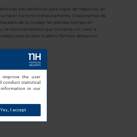
éntricas son perfectos para viajes de negocios, en
para hacer turismo tranquilamente. Disponemos de
destacados de la ciudad. No pierdas tiempo en
mingo, te recomendamos que compres un vuelo a
Sundays para probar nuestro famoso desayuno
, improve the user
 conduct statistical
information in our
Yes, I accept