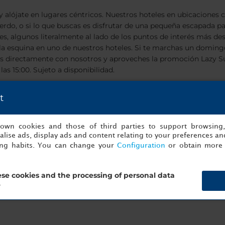
 alójate en lugares céntricos. Nuestros hoteles en ubicaciones c
uerdo, o si lo que buscas es disfrutar de una pequeña escapada 
eales, algunos literalmente al lado de los puntos de interés más 
 de la esquina en uno de nuestros hoteles. Si te marchas un do
es directamente con nosotros y aproveches la promoción Lazy 
as 15:00. Sujeto a disponibilidad.
t
s own cookies and those of third parties to support browsing
lise ads, display ads and content relating to your preferences and
ing habits. You can change your
Configuration
or obtain more 
se cookies and the processing of personal data
?