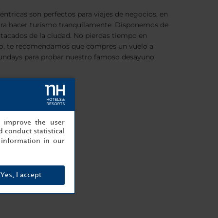
éntricas son perfectos para viajes de negocios, en
para hacer turismo tranquilamente. Disponemos de
destacados de la ciudad. No pierdas tiempo en
mingo, te recomendamos que compres un vuelo a
Sundays para probar nuestro famoso desayuno
, improve the user
 conduct statistical
information in our
Yes, I accept