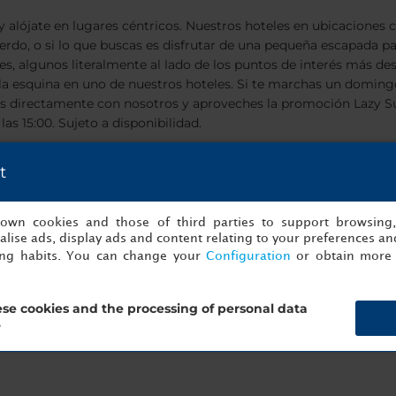
 alójate en lugares céntricos. Nuestros hoteles en ubicaciones c
uerdo, o si lo que buscas es disfrutar de una pequeña escapada 
eales, algunos literalmente al lado de los puntos de interés más 
 de la esquina en uno de nuestros hoteles. Si te marchas un do
es directamente con nosotros y aproveches la promoción Lazy 
as 15:00. Sujeto a disponibilidad.
t
s own cookies and those of third parties to support browsing
lise ads, display ads and content relating to your preferences and
ing habits. You can change your
Configuration
or obtain more 
se cookies and the processing of personal data
?