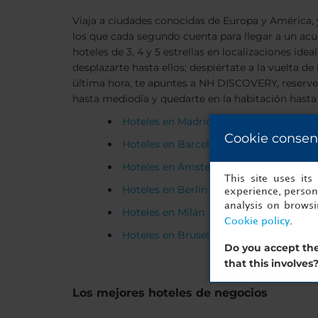
Viaja a ciudades conocidas de Europa y América, y
los que cada segundo cuenta para llegar a un ac
hoteles de 3, 4 y 5 estrellas en localizaciones id
desplazarte hasta ellos; despiértate a la vuelta
última hora, te apuntes a NH DISCOVERY, reserv
hasta mediodía y quedarte en la habitación hasta l
Hoteles en Madrid
Cookie consen
Hoteles en Barcelona
Hoteles en Ámsterdam
This site uses it
Hoteles en Berlín
experience, persona
analysis on brows
Hoteles en Milán
Cookie policy
.
Hoteles en Bruselas
Do you accept the
that this involves
Los mejores hoteles de negocios