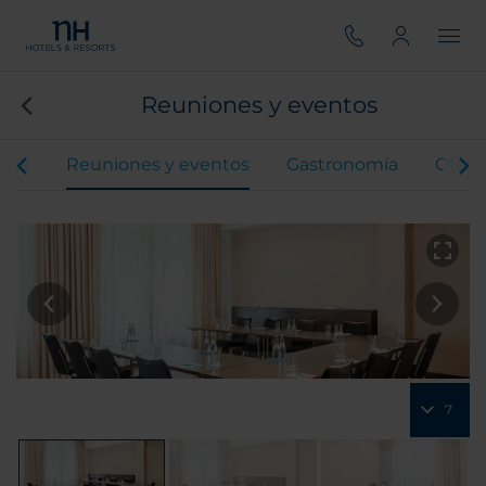
Reuniones y eventos
ones
Reuniones y eventos
Gastronomía
Ofert
7