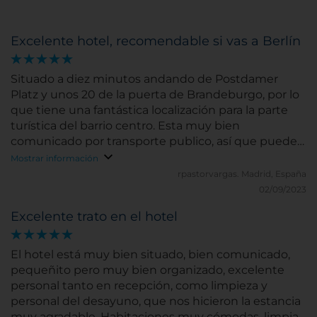
Excelente hotel, recomendable si vas a Berlín
Situado a diez minutos andando de Postdamer
Platz y unos 20 de la puerta de Brandeburgo, por lo
que tiene una fantástica localización para la parte
turística del barrio centro. Esta muy bien
comunicado por transporte publico, así que puedes
moverte por toda la ciudad sin problema. Hotel
Mostrar información
moderno, con detalles modernos y personal amable
rpastorvargas.
Madrid, España
y atento. No puedo dejar de recomendarlo.
02/09/2023
Excelente trato en el hotel
El hotel está muy bien situado, bien comunicado,
pequeñito pero muy bien organizado, excelente
personal tanto en recepción, como limpieza y
personal del desayuno, que nos hicieron la estancia
muy agradable. Habitaciones muy cómodas, limpias,