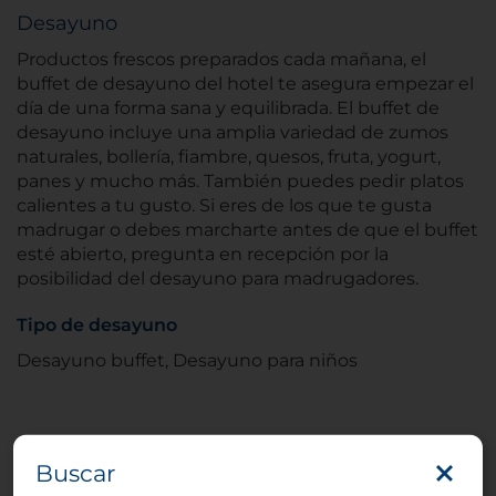
Desayuno
Productos frescos preparados cada mañana, el
buffet de desayuno del hotel te asegura empezar el
día de una forma sana y equilibrada. El buffet de
desayuno incluye una amplia variedad de zumos
naturales, bollería, fiambre, quesos, fruta, yogurt,
panes y mucho más. También puedes pedir platos
calientes a tu gusto. Si eres de los que te gusta
madrugar o debes marcharte antes de que el buffet
esté abierto, pregunta en recepción por la
posibilidad del desayuno para madrugadores.
Tipo de desayuno
Desayuno buffet, Desayuno para niños
Buscar