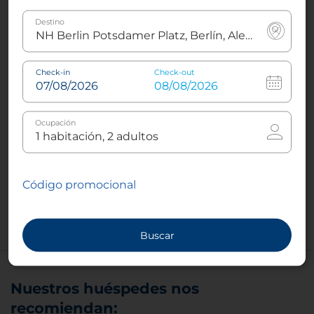
Destino
Check-in
Check-out
Ocupación
Bar
El bar del hotel es un rincón acogedor donde tomar
un café por las mañanas o una copa por la noche.
Código promocional
Además hay un una televisión para ver noticias y
deportes.
Buscar
Nuestros huéspedes nos
recomiendan: