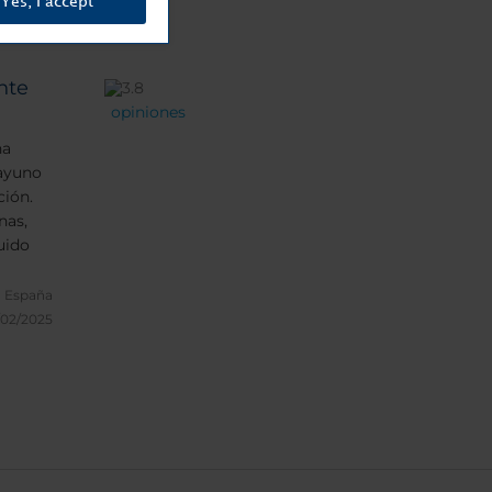
Yes, I accept
nte
opiniones
na
sayuno
ión.
nas,
uido
, España
/02/2025