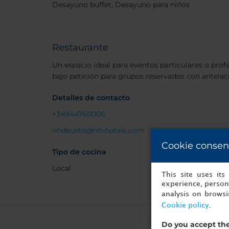
Desayuno buffet, Desayuno para niños
Restaurante
Un espacio ideal para eventos particulares o profe
bajo petición para grupos reservados con antelaci
Detalles de contacto
+34944760006
nhdeusto@nh-hotels.com
Cookie consen
Tipo de cocina
Local
This site uses it
experience, persona
analysis on brows
Cookie policy
.
Do you accept the