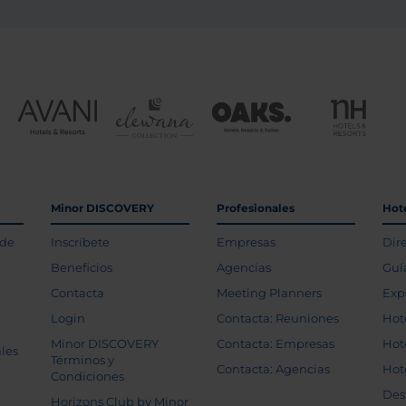
Minor DISCOVERY
Profesionales
Hot
 de
Inscríbete
Empresas
Dir
Beneficios
Agencias
Guí
Contacta
Meeting Planners
Exp
Login
Contacta: Reuniones
Hot
Minor DISCOVERY
Contacta: Empresas
Hot
les
Términos y
Contacta: Agencias
Hot
Condiciones
Des
Horizons Club by Minor