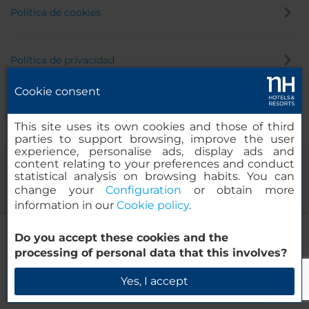
Política de cookies
Política de privacidad
Cookie consent
Canal de denuncias
This site uses its own cookies and those of third
parties to support browsing, improve the user
experience, personalise ads, display ads and
content relating to your preferences and conduct
statistical analysis on browsing habits. You can
change your
Configuration
or obtain more
information in our
Cookie policy
.
NH Boat Lagoon Phuket Resort
Do you accept these cookies and the
© 2000-2026 MINOR HOTELS EUROPE & AMERICAS Santa Engracia,
processing of personal data that this involves?
120. 28003 Madrid, España
Verificar disponibilidad
Yes, I accept