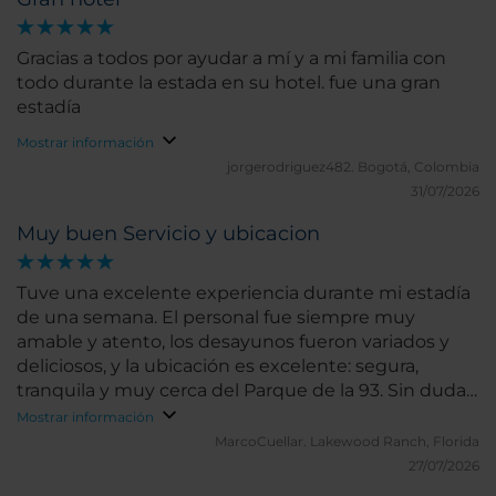
Gracias a todos por ayudar a mí y a mi familia con
todo durante la estada en su hotel. fue una gran
estadía
Mostrar información
jorgerodriguez482.
Bogotá, Colombia
31/07/2026
Muy buen Servicio y ubicacion
Tuve una excelente experiencia durante mi estadía
de una semana. El personal fue siempre muy
amable y atento, los desayunos fueron variados y
deliciosos, y la ubicación es excelente: segura,
tranquila y muy cerca del Parque de la 93. Sin duda
volvería a hospedarme aquí y lo recomiendo
Mostrar información
totalmente.
MarcoCuellar.
Lakewood Ranch, Florida
27/07/2026