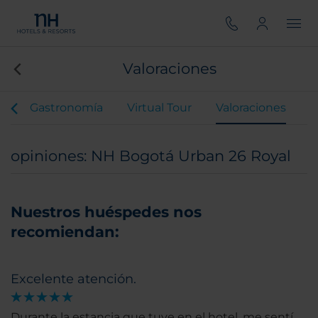
Valoraciones
s
Gastronomía
Virtual Tour
Valoraciones
opiniones: NH Bogotá Urban 26 Royal
Nuestros huéspedes nos
recomiendan:
Excelente atención.
Durante la estancia que tuve en el hotel, me sentí