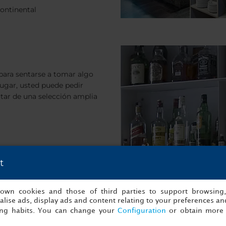
ontinental
 para sentarse a tomar algo
 lugar, usted puede pedir
rutar de una selección amplia
t
s own cookies and those of third parties to support browsing
lise ads, display ads and content relating to your preferences and
ing habits. You can change your
Configuration
or obtain more 