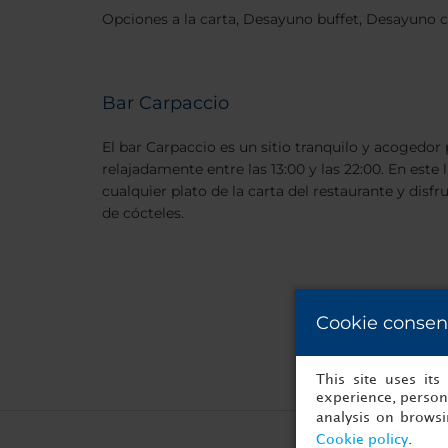
Opciones a la carta, Desayuno buffet, Desayuno c
Bar Carpaccio
El bar Carpaccio es un sitio tranquilo y acogedor
relajadamente entre las 13:00 y las 22:00. En este
cualquier plato de la carta del restaurante y disf
de cócteles.
Cookie consen
This site uses it
experience, persona
analysis on brows
Cookie policy
.