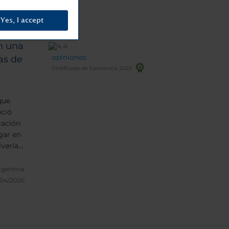
Yes, I accept
n una
opiniones
as de
Certificado de Excelencia 2025
que
eció
cación
gar en
lvería a
rgentina
/04/2026