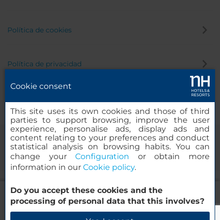
Política de cookies
Política de privacidad
Cookie consent
Canal de denuncias
This site uses its own cookies and those of third
parties to support browsing, improve the user
experience, personalise ads, display ads and
content relating to your preferences and conduct
statistical analysis on browsing habits. You can
change your
Configuration
or obtain more
information in our
Cookie policy
.
Do you accept these cookies and the
NH Bogotá Urban 93 Royal
© 2000-2026 MINOR HOTELS EUROPE & AMERICAS Santa Engracia,
processing of personal data that this involves?
120. 28003 Madrid, España
Verificar disponibilidad