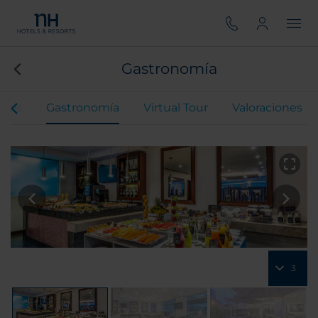
Gastronomía
ntos
Gastronomía
Virtual Tour
Valoraciones
3