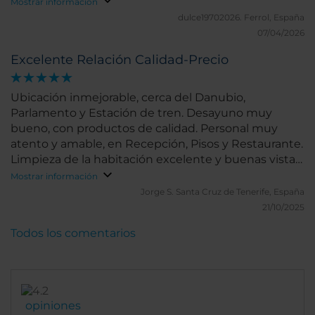
bañera y secador. Todo muy limpio y cómodo. El
Mostrar información
servicio buffet es correcto y el personal de
dulce19702026.
Ferrol, España
recepción y de comedor y bar, muy atentos,
07/04/2026
siempre intentando ayudarte con una sonrisa.
Excelente Relación Calidad-Precio
Ubicación inmejorable, cerca del Danubio,
Parlamento y Estación de tren. Desayuno muy
bueno, con productos de calidad. Personal muy
atento y amable, en Recepción, Pisos y Restaurante.
Limpieza de la habitación excelente y buenas vistas
y tranquilo. Recomendable 100%
Mostrar información
Jorge S.
Santa Cruz de Tenerife, España
21/10/2025
Todos los comentarios
opiniones