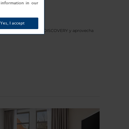
information in our
Yes, I accept
s
, regístrate en Minor DISCOVERY y aprovecha