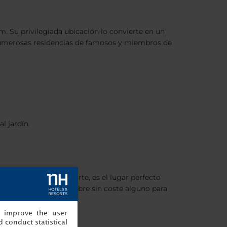
. Su privilegiada ubicación lo convierte en un
 numerosas residencias de famosos y miembros de
l jardín.
r Toeback, por su parte, es el lugar perfecto
ierto y otro al aire libre sin coste alguno para
, improve the user
 conduct statistical