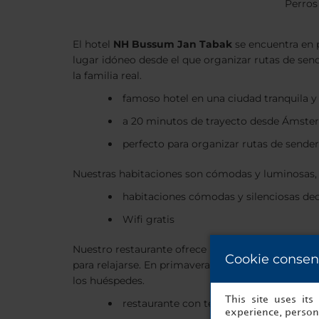
Perros
El hotel
NH Bussum Jan Tabak
se encuentra en p
lugar idóneo desde el que organizar rutas de se
la familia real.
famoso hotel en una ciudad tranquila 
a 20 minutos de trayecto desde Ámst
perfecto para organizar rutas de sende
Nuestras habitaciones son cómodas y luminosas, y 
habitaciones cómodas y silenciosas de
Wifi gratis
Nuestro restaurante ofrece platos de cocina inte
Cookie consen
para relajarse. En primavera y verano, puedes come
los huéspedes.
This site uses it
restaurante con terraza ajardinada en e
experience, persona