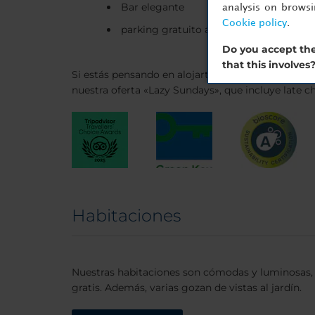
Bar elegante
analysis on brows
Cookie policy
.
parking gratuito al aire libre y cubiert
Do you accept the
that this involves
Si estás pensando en alojarte en nuestro hotel d
nuestra oferta «Lazy Sundays», que incluye late che
Habitaciones
Nuestras habitaciones son cómodas y luminosas, 
gratis. Además, varias gozan de vistas al jardín.