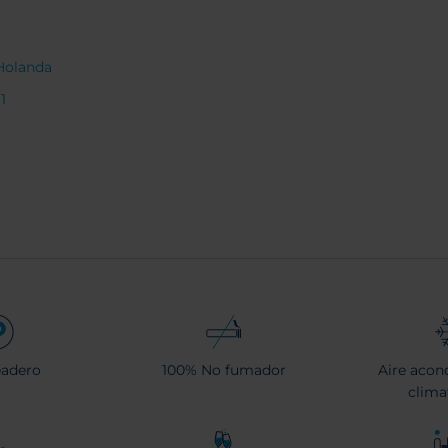
Holanda
1
eadero
100% No fumador
Aire acon
clima