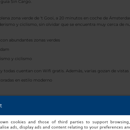
 guía Sin Cargo.
lena zona verde de 't Gooi, a 20 minutos en coche de Ámsterdam
nderismo y ciclismo, sin olvidar que se encuentra muy cerca de
y con abundantes zonas verdes
erdam
rismo y ciclismo
todas cuentan con Wifi gratis. Además, varias gozan de vistas a
coradas en estilo moderno
rnacional en un entorno elegante y contemporáneo. El moderno Ba
t
r en la terraza ajardinada. Además, hay disponible un parking cub
s own cookies and those of third parties to support browsing
l que disfrutar de la gastronomía mas refinada
lise ads, display ads and content relating to your preferences and