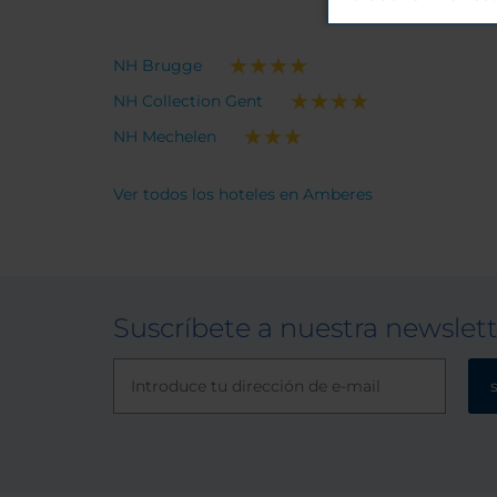
NH Brugge
NH Collection Gent
NH Mechelen
Ver todos los hoteles en Amberes
Suscríbete a nuestra newslet