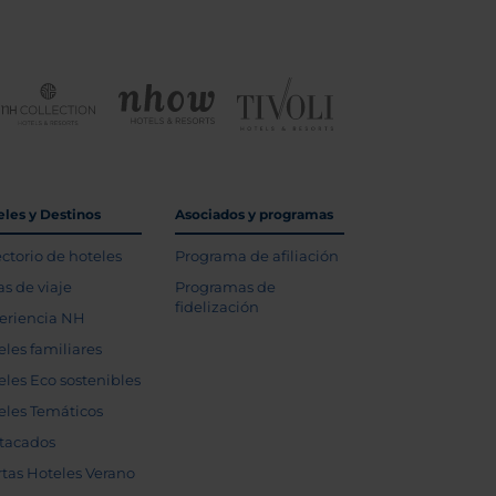
eles y Destinos
Asociados y programas
ectorio de hoteles
Programa de afiliación
as de viaje
Programas de
fidelización
eriencia NH
eles familiares
eles Eco sostenibles
eles Temáticos
tacados
rtas Hoteles Verano