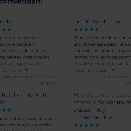
ecomiendan:
lente
excelente elección
cantó este hotel en
El hotel reúne todo lo que 
s de la cadena NH
uno desear para pasar una e
tion, con su decoración
tranquila; desayuno estupen
ita, habitaciones amplias
habitación silenciosa; perso
fetera Nespresso y una
amable y servicial; es cierto
e calidad para descansar
está algo alejado del centro
 información
Mostrar información
ndamente. Muy bien
20 minutos caminando, pero
begobernardezrod.
Pace, Francia
Pedro C.
Arrecife
 frente a la estación de tren
paseo es agradable, y si no 
28/11/2023
20
 paso del centro y pegado al
caminar hay un bus gratuit
 hotel y muy bien
Muy cerca de la estac
 de los diamantes. El
20 minutos que te deja en e
ado
central y del centro de
no es de lo mejor que
mismo centro (Grand Place)
o!!! inmejorable de más de
minutos que se coge al lado
ciudad. Muy
 !
hotel en frente de la estació
recomendable
buen hotel, situado en una
tren (pregunta en recepción
uy céntrica, que permite
También hay un Carrefur Ci