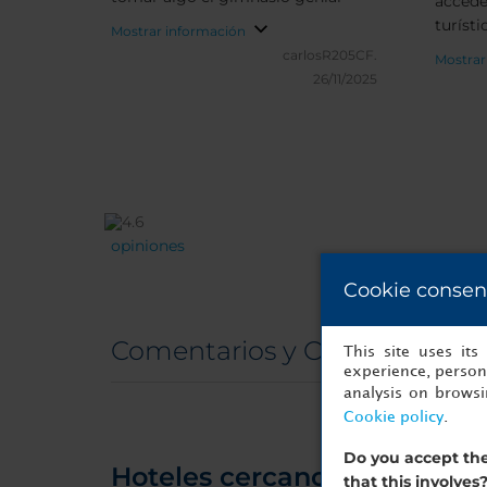
accede
turísti
Mostrar información
carlosR205CF.
Mostrar
26/11/2025
opiniones
Cookie consen
Comentarios y Opiniones real
This site uses it
experience, persona
analysis on brows
Cookie policy
.
Do you accept the
Hoteles cercanos
that this involves