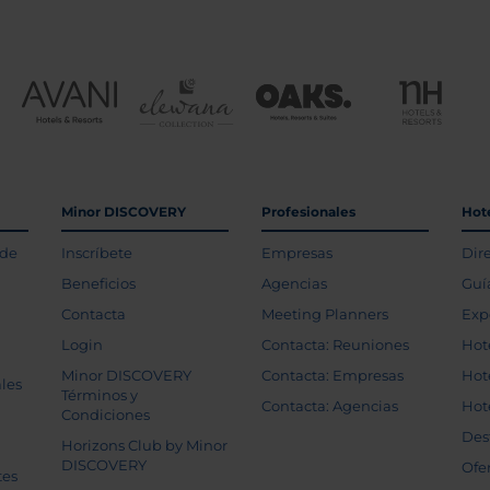
Minor DISCOVERY
Profesionales
Hot
 de
Inscríbete
Empresas
Dir
Beneficios
Agencias
Guí
Contacta
Meeting Planners
Exp
Login
Contacta: Reuniones
Hot
Minor DISCOVERY
Contacta: Empresas
Hot
les
Términos y
Contacta: Agencias
Hot
Condiciones
Des
Horizons Club by Minor
DISCOVERY
Ofe
tes