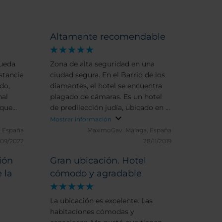
Altamente recomendable
pueda
Zona de alta seguridad en una
stancia
ciudad segura. En el Barrio de los
do,
diamantes, el hotel se encuentra
nal
plagado de cámaras. Es un hotel
 que
de predilección judía, ubicado en el
, unos
Barrio judío al lado de la estación
Mostrar información
 el
de tren. Los recepcionistas de la
, España
MaximoGav.
Málaga, España
quieres
mañana y por la tarde son
/09/2022
28/11/2019
o cada
europeos, extremadamente
ión
Gran ubicación. Hotel
l
guapos y simpáticos. Por la noche,
 la
cómodo y agradable
 en 7
cambia el cuento y las peticiones
 del
son a recepcionistas judíos que
n de
querrán cobrarte 30€ por el late
La ubicación es excelente. Las
).
check out. Salvo el wifi del hotel,
habitaciones cómodas y
ty muy
que tiene serios problemas, la