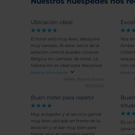
Nuestros huéspedes nos r
Ubicación ideal
Exce
El hotel está muy bien, desayuno
Nos en
muy variado. Al estar cerca de la
Ambere
estación central puedes conocer
Collec
Bélgica sin cambiar de hotel. La
exquis
habitación es ideal para descansar.
con ca
cama d
Mostrar información
Mostrar
estupe
MMlez.
Madrid, España
situado
09/12/2024
y a un
Buen hotel para repetir
Buen
barrio
situ
desayu
conozc
Muy acogedor y el servicio genial
10, Top
muy bien ubicado en frente de la
Es un 
estación y el bar muy bien para
zona m
tomar algo el gimnasio genial