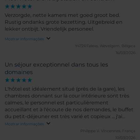
Verzorgde, nette kamers met goed groot bed.
Rustig ondanks grote bezetting. Uitgebreid en
lekker ontbijt. Vriendelijk personeel.
Mostrar informações
Y472RTalexs.
Wevelgem, Bélgica
16/03/2026
Un séjour exceptionnel dans tous les
domaines
L'hôtel est idéalement situé (près de la gare), les
chambres donnant sur la cour intérieure sont très
calmes, le personnel est particulièrement
accueillant et à l'écoute de nos demandes, le buffet
du petit-déjeuner est très varié et copieux ... j'ai
vraiment apprécié cet hotel !
Mostrar informações
Philippe V.
Vincennes, França
10/03/2026