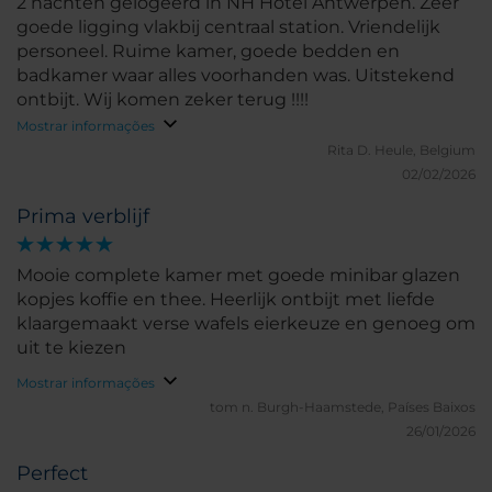
2 nachten gelogeerd in NH Hotel Antwerpen. Zeer
goede ligging vlakbij centraal station. Vriendelijk
personeel. Ruime kamer, goede bedden en
badkamer waar alles voorhanden was. Uitstekend
ontbijt. Wij komen zeker terug !!!!
Mostrar informações
Rita D.
Heule, Belgium
02/02/2026
Prima verblijf
Mooie complete kamer met goede minibar glazen
kopjes koffie en thee. Heerlijk ontbijt met liefde
klaargemaakt verse wafels eierkeuze en genoeg om
uit te kiezen
Mostrar informações
tom n.
Burgh-Haamstede, Países Baixos
26/01/2026
Perfect