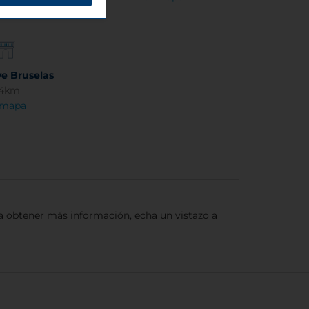
 mapa
e Bruselas
14km
 mapa
ra obtener más información, echa un vistazo a