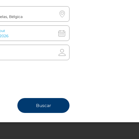
Desde la estación de tren
out
Desde la Estación Central:
toma un
autobús (líneas 29/66/71) hacia De
Brouckere.
Ruta alternativa a pie: Sigue las
indicaciones hacia Bourse. Desde allí, gira
a la derecha por el Boulevard Anspach.
Continúa por esta calle hasta que veas el
edificio Viage a la derecha. Cruza la calle y
después de andar dos minutos encontrarás
el hotel a tu derecha.
Estación de metro más cercana:
De
Brouckere
Buscar