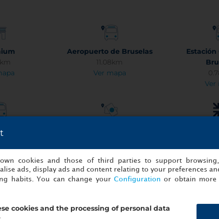
mium
Aeropuerto de Bruselas
Estación
3km
11.08km
Bru
mapa
Ver mapa
0.
Ver
 Airport
Cinquantenaire Park
Plaza D
t
93km
2.82km
1.
mapa
Ver mapa
Ver
s own cookies and those of third parties to support browsing
lise ads, display ads and content relating to your preferences and
ing habits. You can change your
Configuration
or obtain more 
en pis
Mont des Arts
Museo de I
6km
0.86km
Musicales
se cookies and the processing of personal data
mapa
Ver mapa
1.
?