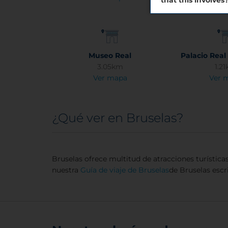
Museo Real
Palacio Real
3.05km
1.2
Ver mapa
Ver 
¿Qué ver en Bruselas?
Bruselas ofrece multitud de atracciones turística
nuestra
Guía de viaje de Bruselas
de Bruselas escri