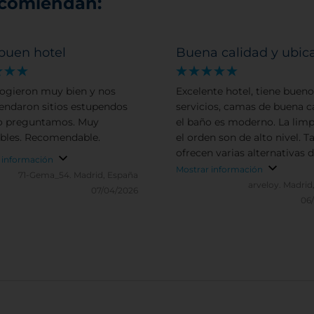
ecomiendan:
buen hotel
Buena calidad y ubica
ogieron muy bien y nos
Excelente hotel, tiene bueno
ndaron sitios estupendos
servicios, camas de buena ca
o preguntamos. Muy
el baño es moderno. La limp
bles. Recomendable.
el orden son de alto nivel. 
ofrecen varias alternativas 
 información
servicio a la habitación y be
Mostrar información
71-Gema_54.
Madrid, España
arveloy.
Madrid
07/04/2026
06