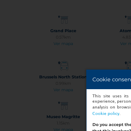
Grand Place
Ato
0.57km
4.8
Ver mapa
Ver 
Brussels North Station
Charleroi
Cookie consen
0.99km
43.
Ver mapa
Ver 
This site uses it
experience, persona
analysis on brows
Cookie policy
.
Museo Magritte
Mannek
1.15km
0.8
Do you accept the
Ver mapa
Ver 
that this involves