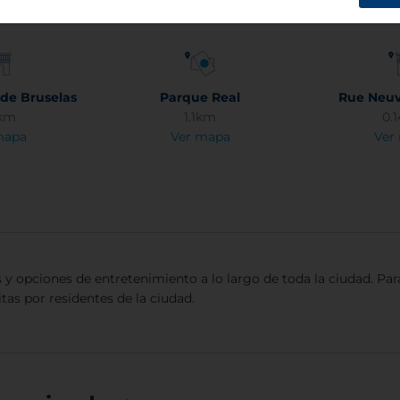
Ver
 de Bruselas
Parque Real
Rue Neuv
1km
1.1km
0.
mapa
Ver mapa
Ver
s y opciones de entretenimiento a lo largo de toda la ciudad. Pa
tas por residentes de la ciudad.