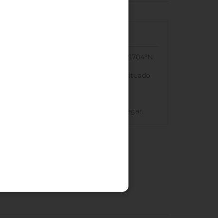
En coche
Coordenadas GPS del hotel:
50.8521704°N
4.3541341°E
Parking:
Fuera del hotel, cubierto. Situado
a 100 metros del hotel por 28 €/día.
Haz clic
Aquí
para ver las indicaciones de cómo llegar.