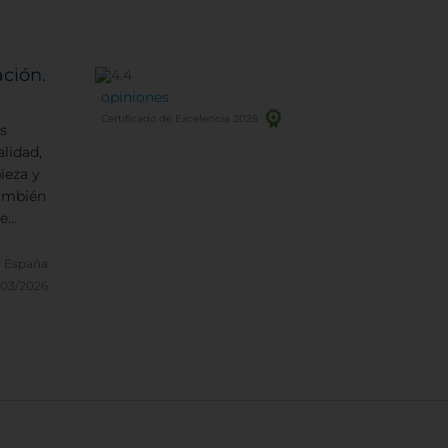
ción.
opiniones
Certificado de Excelencia 2025
s
lidad,
ieza y
También
de
bidas.
, España
/03/2026