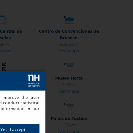
 Central de
Centro de Convenciones de
selas
Bruselas
78km
80.66km
 mapa
Ver mapa
u Sablon
Museo Horta
35km
3.12km
 mapa
Ver mapa
, improve the user
 conduct statistical
information in our
nstrumentos
Palais de Justice
 de Bruselas
1.72km
Yes, I accept
11km
Ver mapa