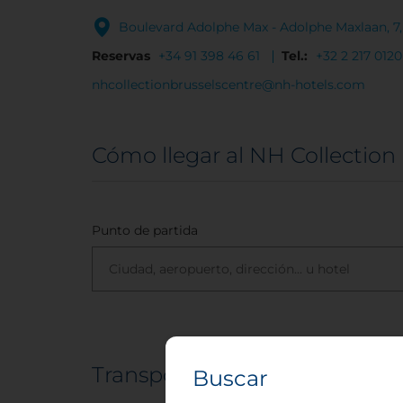
Boulevard Adolphe Max - Adolphe Maxlaan, 7,
Reservas
+34 91 398 46 61
Tel.:
+32 2 217 0120
nhcollectionbrusselscentre@nh-hotels.com
Cómo llegar al NH Collection
Punto de partida
Transportes
Buscar