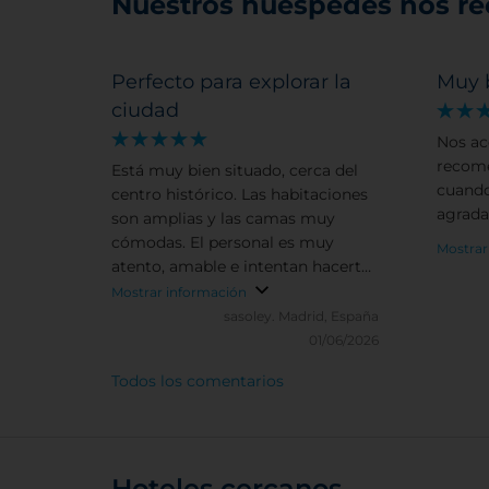
Nuestros huéspedes nos r
Perfecto para explorar la
Muy 
ciudad
Nos ac
recome
Está muy bien situado, cerca del
cuand
centro histórico. Las habitaciones
agrada
son amplias y las camas muy
cómodas. El personal es muy
Mostrar
atento, amable e intentan hacerte
la estancia lo más agradable
Mostrar información
posible.
sasoley.
Madrid, España
01/06/2026
Todos los comentarios
Hoteles cercanos