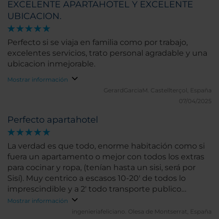
EXCELENTE APARTAHOTEL Y EXCELENTE
UBICACION.
Perfecto si se viaja en familia como por trabajo,
excelentes servicios, trato personal agradable y una
ubicacion inmejorable.
Mostrar información
GerardGarciaM.
Castellterçol, España
07/04/2025
Perfecto apartahotel
La verdad es que todo, enorme habitación como si
fuera un apartamento o mejor con todos los extras
para cocinar y ropa, (tenían hasta un sisi, será por
Sisí). Muy centrico a escasos 10-20' de todos lo
imprescindible y a 2' todo transporte publico
además con posibilidad de spa del grupo y en el
Mostrar información
mismo edificio que el café New York que es el más
ingenieriafeliciano.
Olesa de Montserrat, España