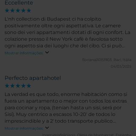
Eccellente
L'nh collection di Budapest ci ha colpito
positivamente oltre ogni aspettativa. Le camere
sono dei veri appartamenti dotati di ogni confort. La
colazione presso il New York cafè è favolosa sotto
ogni aspetto sia dei luoghi che del cibo. Ci si può
servire sia al buffet che richiedere piatti caldi
Mostrar informações
cucinato sul momento. La posizione dell'hotel
floriana20151903.
Bari, Itália
inoltre è a qualche metro di distanza dalla fermata
04/03/2025
di blaza luiza della linea rossa. L'nh anche questa
Perfecto apartahotel
volta x me è stato top!
La verdad es que todo, enorme habitación como si
fuera un apartamento o mejor con todos los extras
para cocinar y ropa, (tenían hasta un sisi, será por
Sisí). Muy centrico a escasos 10-20' de todos lo
imprescindible y a 2' todo transporte publico
además con posibilidad de spa del grupo y en el
Mostrar informações
mismo edificio que el café New York que es el más
ingenieriafeliciano.
Olesa de Montserrat, Espanha