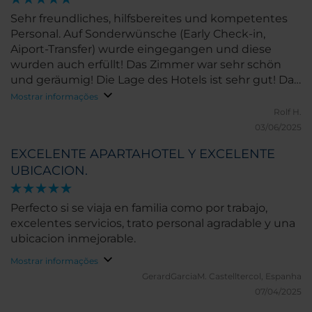
Sehr freundliches, hilfsbereites und kompetentes
Personal. Auf Sonderwünsche (Early Check-in,
Aiport-Transfer) wurde eingegangen und diese
wurden auch erfüllt! Das Zimmer war sehr schön
und geräumig! Die Lage des Hotels ist sehr gut! Das
war ein sehr toller Aufenthalt!
Mostrar informações
Rolf H.
03/06/2025
EXCELENTE APARTAHOTEL Y EXCELENTE
UBICACION.
Perfecto si se viaja en familia como por trabajo,
excelentes servicios, trato personal agradable y una
ubicacion inmejorable.
Mostrar informações
GerardGarciaM.
Castelltercol, Espanha
07/04/2025