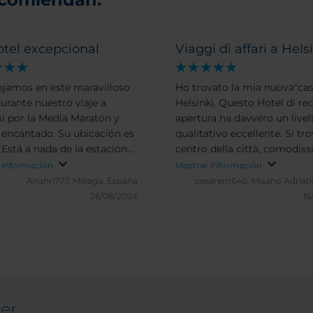
tel excepcional
Viaggi di affari a Hels
ojamos en este maravilloso
Ho trovato la mia nuova"casa" ad
durante nuestro viaje a
Helsinki. Questo Hotel di re
ki por la Media Maratón y
apertura ha davvero un livel
tado. Su ubicación es
qualitativo eccellente. Si tro
 Está a nada de la estación
centro della città, comodis
l,la mejor opción para llegar
per gli spostamenti. Il perso
 información
Mostrar información
ropuerto al centro,de las
molto disponibile e cortese 
Anahn777.
Málaga, España
cesarem640.
Misano Adriatic
principales de tiendas y a un
sempre contare su di loro p
26/08/2024
15
ble paseo de la catedral o la
consiglio o un chiarimento. I
ortuaria. Su diseño y
livello di finitura e comodità
ción son muy bonitos,así
stanze è a mio giudizio mol
a habitación,que además
elevato, anche superiore agl
uy bien insonorizada. El
standard di altri NH in Euro
no es fantástico,muy
gli amanti segnalo la Palestr
to y todo de una calidad
davvero ottima e completa, 
ter