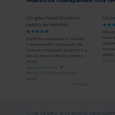
Un gran hotel en pleno
Un ho
centro de Helsinki
Nos al
hotel 
El edificio donde está el hotel es
Helsin
impresionante. La situación del
nos ha encan
hotel es inmejorable, pudimos ir a
genial.
pie a la mayoría de los lugares a
centra
Mostrar
visitar.
del ae
Mostrar información
calles 
alfoncar.
La Puebla de Montalbán,
agrada
España
zona p
17/04/2025
decora
como l
está m
desayu
comple
Suscríbete a nuestra newslet