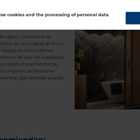
se cookies and the processing of personal data
?
de vapor, una piscina de
fruta de las terapias de frío y
 o reposa en las tumbonas
ntos en las que los huéspedes
completo, tratamientos de
los orígenes del bienestar
amientos, que también pueden
.
ecomiendan: