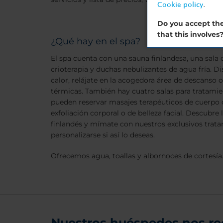
Cookie policy
.
Do you accept the
that this involves
¿Qué hay en el spa?
El spa cuenta con una sauna finlandesa, una sala 
crioterapia y duchas nebulizantes de agua fría. Dis
calor, relájate en la acogedora área de descanso
térmicas. También hay cuatro salas para tratamie
pueden reservar masajes terapéuticos de cuerpo 
exfoliación corporal o de belleza facial. Descubre 
finlandés y mímate con nuestros exclusivos trat
personalizarse si así lo deseas.
Ofrecemos agua, toallas y albornoces de cortesía
Nuestros huéspedes nos r