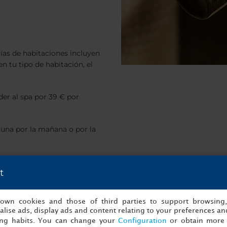
ías de habitaciones incluyen
en tu tipo de habitación, el
der al spa por 39 € por
sauna por la mañana o por la
de un adulto en todo
t
onhelsinki@nh-hotels.com
s own cookies and those of third parties to support browsing
lise ads, display ads and content relating to your preferences and
dos los tratamientos,
ing habits. You can change your
Configuration
or obtain more 
eb específico
USVA by Terhen