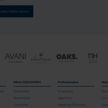
ional. Pero si hay algo a
SPA:
ar es a su personal,que
subscríbete ahora
 hotel es de 5 estrellas.
son amabilísimos,pero
os destacaríamos a
do y Robert en recepción y
m y otro chico de rasgos
en el buffet del
no.Son geniales Sin duda
remos.
Minor DISCOVERY
Profesionales
Hot
 de
Inscríbete
Empresas
Dir
Beneficios
Agencias
Guí
Contacta
Meeting Planners
Exp