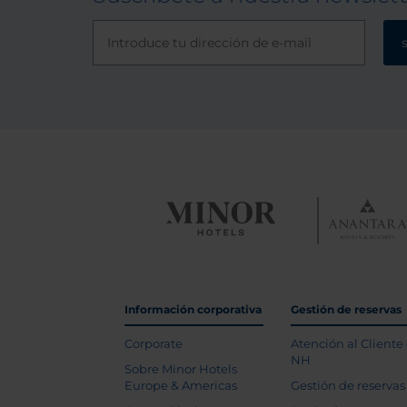
excepc
destac
como el
Todos 
nosotr
Fernan
a Saya
hindús 
desayu
repeti
Información corporativa
Gestión de reservas
Corporate
Atención al Cliente
NH
Sobre Minor Hotels
Europe & Americas
Gestión de reservas