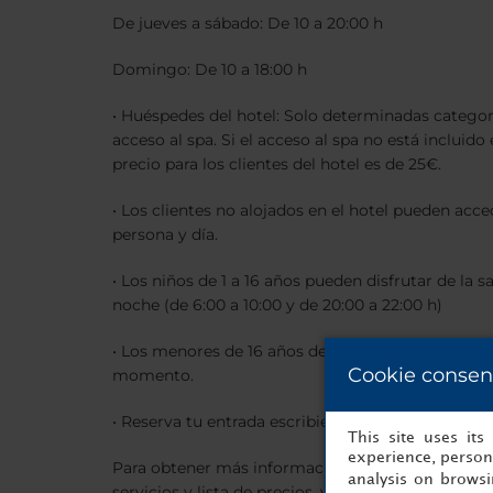
De jueves a sábado: De 10 a 20:00 h
Domingo: De 10 a 18:00 h
• Huéspedes del hotel: Solo determinadas categor
acceso al spa. Si el acceso al spa no está incluido 
precio para los clientes del hotel es de 25€.
• Los clientes no alojados en el hotel pueden acce
persona y día.
• Los niños de 1 a 16 años pueden disfrutar de la 
noche (de 6:00 a 10:00 y de 20:00 a 22:00 h)
• Los menores de 16 años deben ir acompañados 
Cookie consen
momento.
• Reserva tu entrada escribiendo a
spa.nhcollecti
This site uses it
experience, persona
Para obtener más información sobre el spa, inclui
analysis on brows
servicios y lista de precios, visita nuestro sitio w