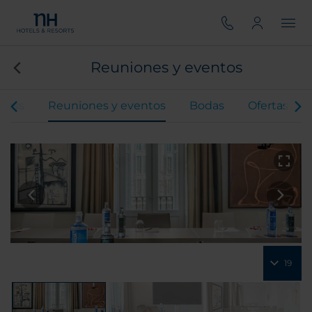
Reuniones y eventos
lness
Reuniones y eventos
Bodas
Ofertas
19