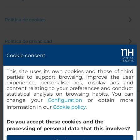
Política de cookies
Política de privacidad
Cookie consent
Canal de denuncias
This site uses its own cookies and those of third
parties to support browsing, improve the user
experience, personalise ads, display ads and
content relating to your preferences and conduct
statistical analysis on browsing habits. You can
change your
Configuration
or obtain more
information in our
Cookie policy
.
NH Collection Madrid Suecia
Do you accept these cookies and the
© 2000-2026 MINOR HOTELS EUROPE & AMERICAS Santa Engracia,
processing of personal data that this involves?
120. 28003 Madrid, España