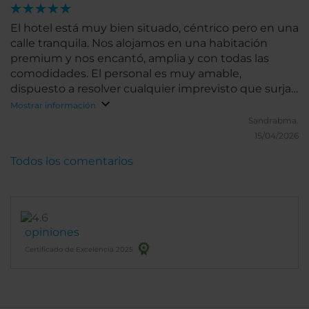
El hotel está muy bien situado, céntrico pero en una
calle tranquila. Nos alojamos en una habitación
premium y nos encantó, amplia y con todas las
comodidades. El personal es muy amable,
dispuesto a resolver cualquier imprevisto que surja.
Comimos el brunch y nos dejaron tener a nuestro
Mostrar información
perrito con nosotros. Repetiremos!
Sandrabma.
15/04/2026
Todos los comentarios
opiniones
Certificado de Excelencia 2025