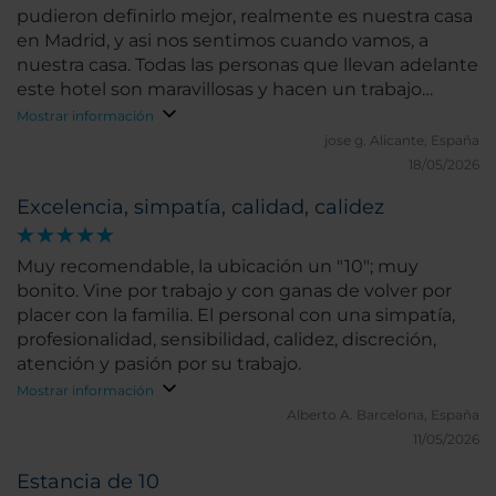
pudieron definirlo mejor, realmente es nuestra casa
en Madrid, y asi nos sentimos cuando vamos, a
nuestra casa. Todas las personas que llevan adelante
este hotel son maravillosas y hacen un trabajo
brutal, empezando por Ruben, el jefe como lo llama
Mostrar información
mi hijo Pepe, siguiendo con Rocio, Alberto, Patricia,
jose g.
Alicante, España
Pablo, Dani (hay dos) y tantos otros que nos hacen
18/05/2026
sentirnos tan queridos pero no puedo nombrar a
Excelencia, simpatía, calidad, calidez
todos.
Muy recomendable, la ubicación un "10"; muy
bonito. Vine por trabajo y con ganas de volver por
placer con la familia. El personal con una simpatía,
profesionalidad, sensibilidad, calidez, discreción,
atención y pasión por su trabajo.
Mostrar información
Alberto A.
Barcelona, España
11/05/2026
Estancia de 10