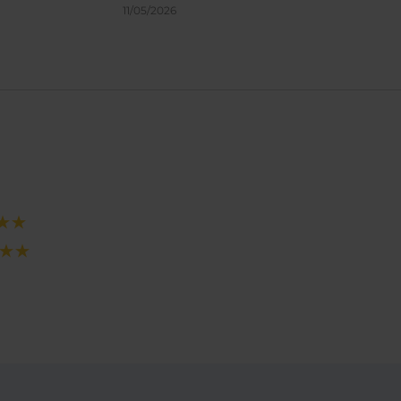
Comimos el brunch y nos d
11/05/2026
tener a nuestro perrito con
nosotros. Repetiremos!