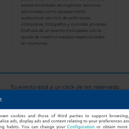
estará encantado de organizar servicios
adicionales como equipamiento
audiovisual, servicio de anfitriones,
intérpretes, fotógrafos y comidas privadas.
Disfruta de un evento inolvidable con la
ayuda de nuestros equipos especializados
en reuniones.
Tu evento está a un click de ser reservado
¡Empezar a organizar ahora!
t
s own cookies and those of third parties to support browsing
to
Detalles
lise ads, display ads and content relating to your preferences and
ing habits. You can change your
Configuration
or obtain more 