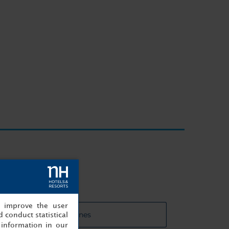
, improve the user
 de las salas de reuniones
 conduct statistical
information in our