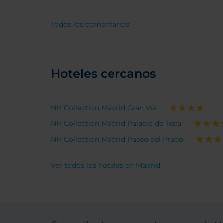
brutal, empezando por Ruben, el
jefe como lo llama mi hijo Pepe,
Todos los comentarios
siguiendo con Rocio, Alberto,
Patricia, Pablo, Dani (hay dos) y
tantos otros que nos hacen
sentirnos tan queridos pero no
puedo nombrar a todos.
Hoteles cercanos
NH Collection Madrid Gran Vía
NH Collection Madrid Palacio de Tepa
NH Collection Madrid Paseo del Prado
Ver todos los hoteles en Madrid