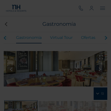
Gastronomía
ntos
Gastronomía
Virtual Tour
Ofertas
Val
13