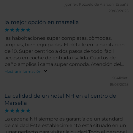
razonable calidad/precio.
jgonfer.
Pozuelo de Alarcón, España
29/08/2025
la mejor opción en marsella
las haboitaciones super completas, còmodas,
amplias, bien equipadas. El detalle en la habitación
de 10. Super centrico a dos pasos de todo, fàcil
acceso en coche de entrada i salida. Cuartos de
baño amplios i cama super comoda. Atención del
personal excelente.
Mostrar información
954lidiat.
19/03/2025
La calidad de un hotel NH en el centro de
Marsella
La cadena NH siempre es garantía de un standard
de calidad Este establecimiento está situado en un
lugar perfecto para visitar la ciudad Todo el personal