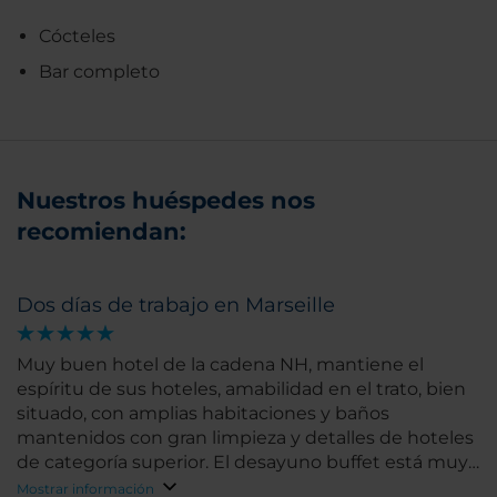
Cócteles
Bar completo
Nuestros huéspedes nos
recomiendan:
Dos días de trabajo en Marseille
Muy buen hotel de la cadena NH, mantiene el
espíritu de sus hoteles, amabilidad en el trato, bien
situado, con amplias habitaciones y baños
mantenidos con gran limpieza y detalles de hoteles
de categoría superior. El desayuno buffet está muy
bien. El restaurante no es excepcional, pero con una
Mostrar información