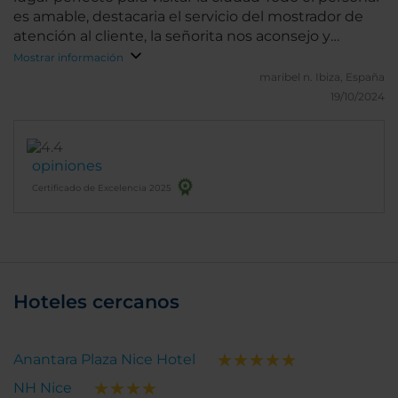
es amable, destacaria el servicio del mostrador de
atención al cliente, la señorita nos aconsejo y
orientó con mucha amabilidad y profesionalidad
Mostrar información
maribel n.
Ibiza, España
19/10/2024
opiniones
Certificado de Excelencia 2025
Hoteles cercanos
Anantara Plaza Nice Hotel
NH Nice