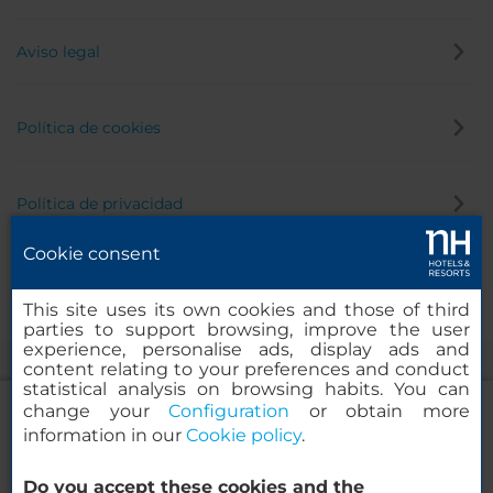
Aviso legal
Política de cookies
Política de privacidad
Cookie consent
Canal de denuncias
This site uses its own cookies and those of third
parties to support browsing, improve the user
experience, personalise ads, display ads and
content relating to your preferences and conduct
statistical analysis on browsing habits. You can
change your
Configuration
or obtain more
information in our
Cookie policy
.
NH Collection Mexico City Airport T2
Do you accept these cookies and the