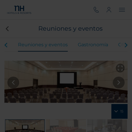
Reuniones y eventos
ones
Reuniones y eventos
Gastronomía
Ofert
15