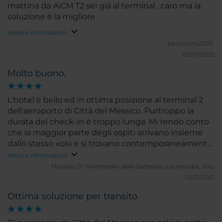
mattina da AiCM T2 sei già al terminal , caro ma la
soluzione è la migliore
Mostra informazioni
paulzanna2025.
05/01/2025
Molto buono.
L'hotel è bello ed in ottima posizione al terminal 2
dell'aeroporto di Città del Messico. Purtroppo la
durata del check-in è troppo lunga. Mi rendo conto
che la maggior parte degli ospiti arrivano insieme
dallo stesso volo e si trovano contemporaneamente
in fila per il check-in. Per questo dovrebbero essere
Mostra informazioni
attivi più impiegati per il check-in, in modo da
Maurizio D.
Montebello della Battaglia, Lombardia, Italy
velocizzare grandemente il processo. Occorre anche
05/12/2021
considerare che molti di quelli che arrivano a Città
Ottima soluzione per transito
del Messico spesso giungono con volo
intercontinentale, quindi hanno alle spalle magari
20 ore di viaggio ininterrotto, senza dormire. Sono