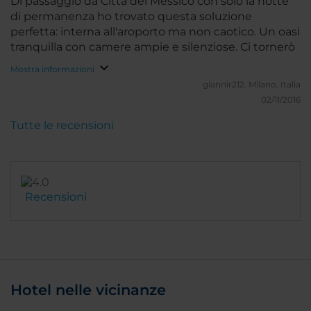
Di passaggio da Città del Messico con solo la notte
quindi spossati ed hanno bisogno assoluto di
di permanenza ho trovato questa soluzione
andare in camera immediatamente. Non ho altri
perfetta: interna all'aroporto ma non caotico. Un oasi
appunti da fare. La camera è bella e spaziosa. Come
tranquilla con camere ampie e silenziose. Ci tornerò
al solito devo rilevare che manca il bidet, elemento
Mostra informazioni
fondamentale nell'igiene personale di un italiano.
giannir212.
Milano, Italia
Quando il bidet arriverà anche negli alberghi a
02/11/2016
quattro stelle così tanto quotati nel mondo, sarà un
grande passo avanti!
Tutte le recensioni
Recensioni
Hotel nelle vicinanze