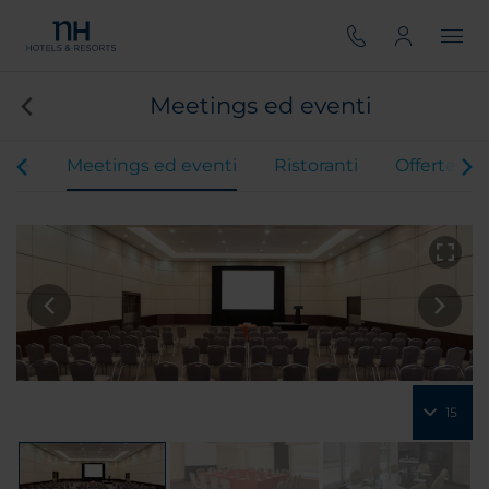
Meetings ed eventi
ere
Meetings ed eventi
Ristoranti
Offerte
15