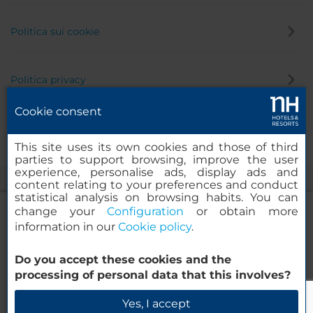
Politica sui cookie
Politica privacy
Cookie consent
Canale di segnalazione
This site uses its own cookies and those of third
parties to support browsing, improve the user
experience, personalise ads, display ads and
content relating to your preferences and conduct
statistical analysis on browsing habits. You can
change your
Configuration
or obtain more
information in our
Cookie policy
.
NH Collection Mexico City Airport T2
Do you accept these cookies and the
© 2000-2026 MINOR HOTELS EUROPE & AMERICAS Santa Engracia
processing of personal data that this involves?
120. 28003 Madrid, Spagna
Verifica la disponibilità
Yes, I accept