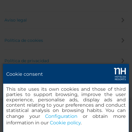
Aviso legal
Política de cookies
Política de privacidad
Cookie consent
Canal de denuncias
This site uses its own cookies and those of third
parties to support browsing, improve the user
experience, personalise ads, display ads and
content relating to your preferences and conduct
statistical analysis on browsing habits. You can
change your
Configuration
or obtain more
information in our
Cookie policy
.
NH Collection New York Madison