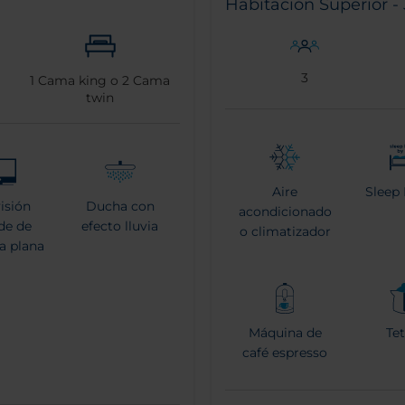
Habitación Superior -
3
1
Cama king o
2
Cama
twin
Aire
Sleep 
visión
Ducha con
acondicionado
de de
efecto lluvia
o climatizador
la plana
Máquina de
Tet
café espresso