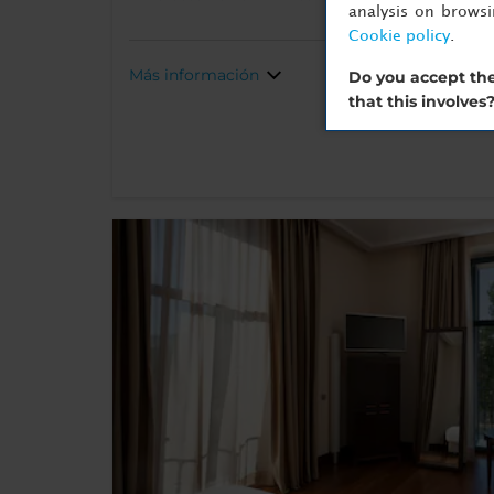
analysis on brows
Cookie policy
.
Más información
Do you accept the
that this involves