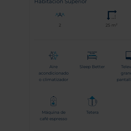
Habitación Superior
2
25 m²
Aire
Sleep Better
Tele
acondicionado
gran
o climatizador
pantal
Máquina de
Tetera
café espresso