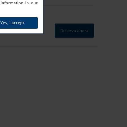
information in our
Yes, I accept
Reserva ahora