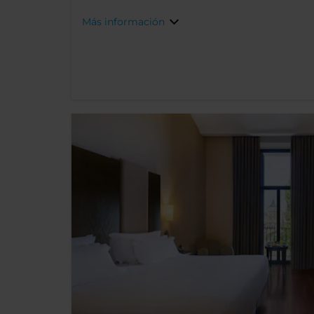
Buscar
Más información
Destino
Check-in
Check-
Ocupación
Código promocional