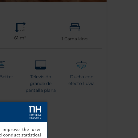
61 m²
1
Cama king
Better
Televisión
Ducha con
grande de
efecto lluvia
pantalla plana
era
, improve the user
 conduct statistical