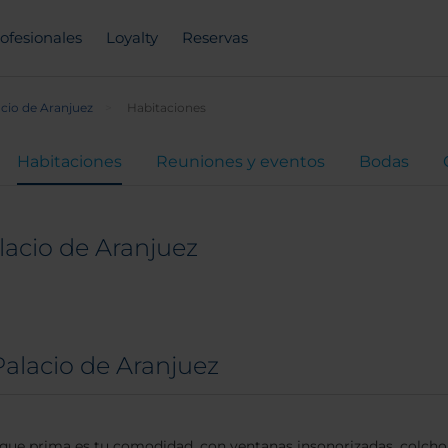
ofesionales
Loyalty
Reservas
cio de Aranjuez
Habitaciones
Habitaciones
Reuniones y eventos
Bodas
lacio de Aranjuez
Palacio de Aranjuez
lo que prima es tu comodidad, con ventanas insonorizadas, colcho