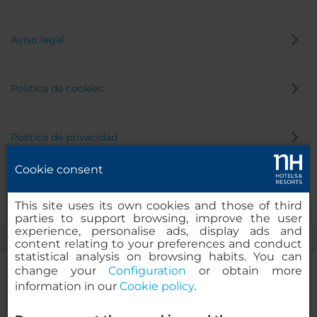
Aviso legal
Política de cookies
Política de privacidad
Cookie consent
Canal de denuncias
This site uses its own cookies and those of third
parties to support browsing, improve the user
experience, personalise ads, display ads and
content relating to your preferences and conduct
statistical analysis on browsing habits. You can
change your
Configuration
or obtain more
information in our
Cookie policy
.
NH Collection Palacio de Burgos