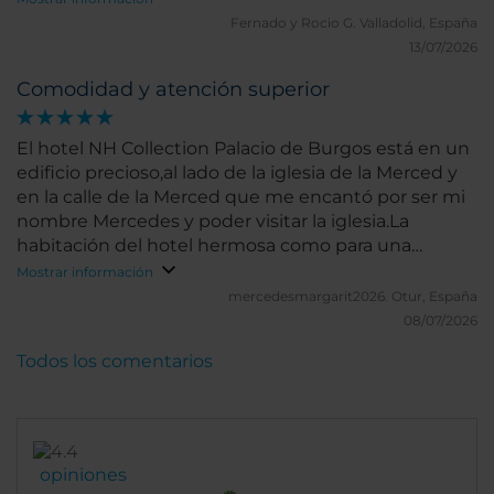
Fernado y Rocio G.
Valladolid, España
13/07/2026
Comodidad y atención superior
El hotel NH Collection Palacio de Burgos está en un
edificio precioso,al lado de la iglesia de la Merced y
en la calle de la Merced que me encantó por ser mi
nombre Mercedes y poder visitar la iglesia.La
habitación del hotel hermosa como para una
princesa El personal todos una maravilla en
Mostrar información
atención, amabilidad y trato cercano, el desayuno
mercedesmargarit2026.
Otur, España
en un lugar espectacular y un desayuno súper
08/07/2026
completo.Me encantan los hoteles NH
Todos los comentarios
opiniones