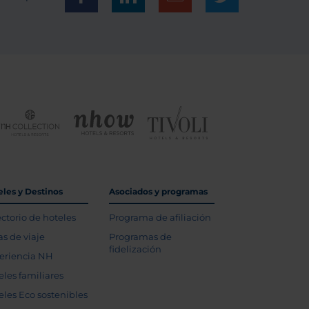
eles y Destinos
Asociados y programas
ectorio de hoteles
Programa de afiliación
as de viaje
Programas de
fidelización
eriencia NH
eles familiares
eles Eco sostenibles