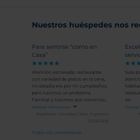
Nuestros huéspedes nos r
Para sentirse “como en
Excel
Casa”
servi
Atencion esmerada, restaurante
Sule p
con variedad de platos en la cena,
atenció
mi estadia era por mi cumpleaños,
habitac
pero tuvimos un problema
restaur
Familiar y tuvimos que volvernos
así.
un dia antes, pero somos habitués
Mostrar información
Mostrar
de la cadena NH y donde siempre
filippiMario.
González Catán, Argentina
encontramos soluciones a
23/06/2026
nuestros pedidos, Gracias a todo el
Todos los comentarios
personal