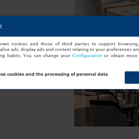
t
s own cookies and those of third parties to support browsing
lise ads, display ads and content relating to your preferences and
és de un largo día y disfrutar
ing habits. You can change your
Configuration
or obtain more 
de vinos locales y su
deportivas.
se cookies and the processing of personal data
?