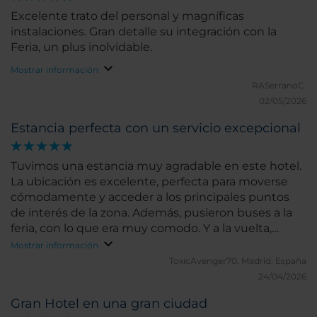
Excelente trato del personal y magníficas
instalaciones. Gran detalle su integración con la
Feria, un plus inolvidable.
Mostrar información
RASerranoC.
02/05/2026
Estancia perfecta con un servicio excepcional
Tuvimos una estancia muy agradable en este hotel.
La ubicación es excelente, perfecta para moverse
cómodamente y acceder a los principales puntos
de interés de la zona. Además, pusieron buses a la
feria, con lo que era muy comodo. Y a la vuelta,
siempre había consomé caliente para recuperar
Mostrar información
fuerzas. El servicio fue impecable desde el primer
ToxicAvenger70.
Madrid, España
momento: todo el personal fue muy amable y
24/04/2026
atento, siempre dispuesto a ayudar con una sonrisa.
Gran Hotel en una gran ciudad
Me gustaría destacar especialmente a una persona