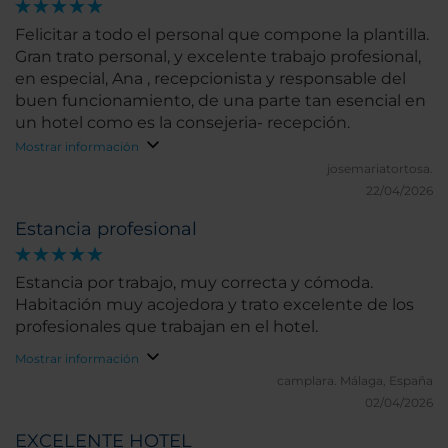
del equipo, CRISTINA VEGA cuya dedicación y trato
cercano marcaron realmente la diferencia durante
Felicitar a todo el personal que compone la plantilla.
nuestra estancia. Su profesionalidad y amabilidad
Gran trato personal, y excelente trabajo profesional,
hicieron que la experiencia fuera aún más especial.
en especial, Ana , recepcionista y responsable del
Además, todo el equipo de cafeteria estuvo
buen funcionamiento, de una parte tan esencial en
esplendido durante los días que estuvimos. Sin
un hotel como es la consejeria- recepción.
duda, un lugar muy recomendable al que
Mostrar información
volveremos encantados.
josemariatortosa.
22/04/2026
Estancia profesional
Estancia por trabajo, muy correcta y cómoda.
Habitación muy acojedora y trato excelente de los
profesionales que trabajan en el hotel.
Mostrar información
camplara.
Málaga, España
02/04/2026
EXCELENTE HOTEL