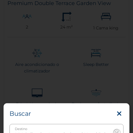
Premium Double Terrace Garden View
2
24 m²
1
Cama king
Aire acondicionado o
Sleep Better
climatizador
Televisión grande de
Ducha con efecto lluvia
pantalla plana
Buscar
Destino