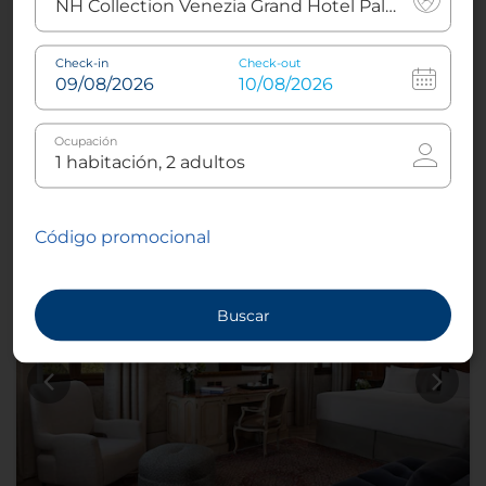
Terraza
Check-in
Check-out
Más información
Ocupación
Reserva ahora
Código promocional
Buscar