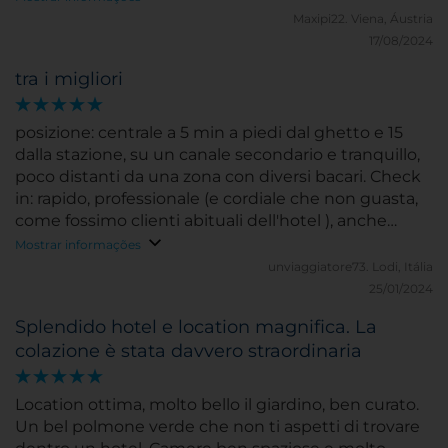
Maxipi22.
Viena, Áustria
17/08/2024
tra i migliori
posizione: centrale a 5 min a piedi dal ghetto e 15
dalla stazione, su un canale secondario e tranquillo,
poco distanti da una zona con diversi bacari. Check
in: rapido, professionale (e cordiale che non guasta,
come fossimo clienti abituali dell'hotel ), anche
comodo (seduti su comode sedie! prima volta...).
Mostrar informações
Upgrade con stanza sul canale, silenziosissima e
unviaggiatore73.
Lodi, Itália
arredata stile veneziano, giusta nelle dimensioni,
25/01/2024
con piccola zona giorno. Bagno non tanto grande
Splendido hotel e location magnifica. La
ma da poco ristrutturato con gusto. Ambienti
colazione è stata davvero straordinaria
comuni: sontuosi, in stile veneziano per respirare
l'esperienza unica della citta'. Unico piccolo difetto
minibar un poco rumoroso (basta spegnerlo se si
Location ottima, molto bello il giardino, ben curato.
vuole di notte)Sale superiori assolutamente da
Un bel polmone verde che non ti aspetti di trovare
vedere. Grande giardino esterno (a Venezia!) ben