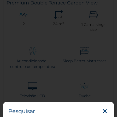
Premium Double Terrace Garden View
2
24 m²
1
Cama king-
size
Ar condicionado -
Sleep Better Mattresses
controlo de temperatura
Televisão LCD
Duche
Pesquisar