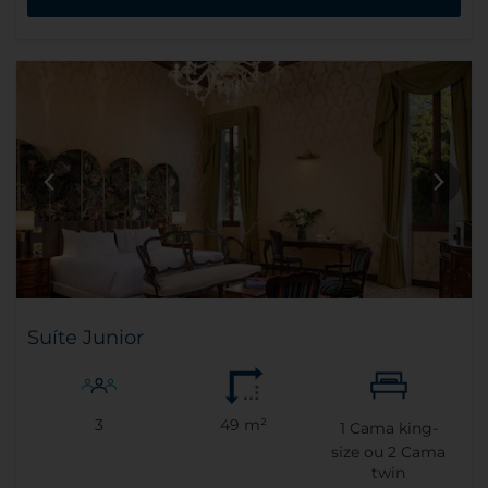
Suíte Junior
3
49 m²
1
Cama king-
size ou
2
Cama
twin