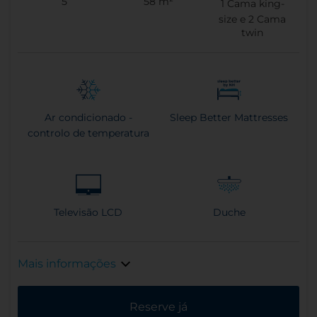
5
58 m²
1
Cama king-
size e
2
Cama
twin
Ar condicionado -
Sleep Better Mattresses
controlo de temperatura
Televisão LCD
Duche
Mais informações
Reserve já