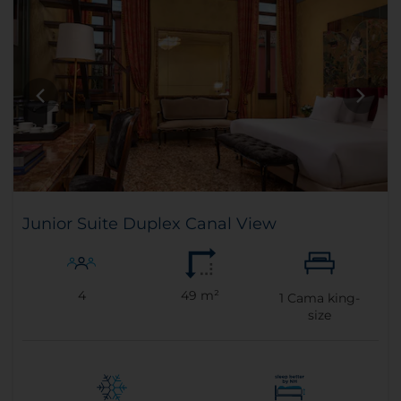
Junior Suite Duplex Canal View
4
49 m²
1
Cama king-
size