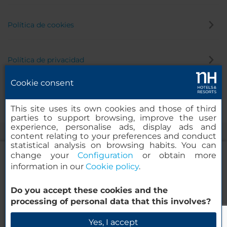
Política de cookies
Política de privacidad
Cookie consent
Canal de denuncias
This site uses its own cookies and those of third
parties to support browsing, improve the user
experience, personalise ads, display ads and
content relating to your preferences and conduct
statistical analysis on browsing habits. You can
change your
Configuration
or obtain more
information in our
Cookie policy
.
NH Collection Villa de Bilbao
Do you accept these cookies and the
© 2000-2026 MINOR HOTELS EUROPE & AMERICAS Santa Engracia,
processing of personal data that this involves?
120. 28003 Madrid, España
Verificar disponibilidad
Yes, I accept