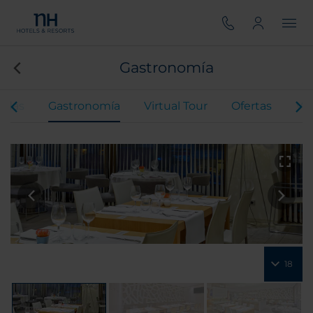
Gastronomía
odas
Gastronomía
Virtual Tour
Ofertas
Val
18