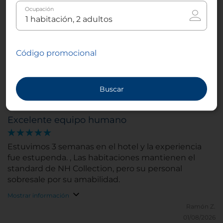
Ocupación
Buenas ubicación y trato excelente
Estancia de fin de semana con comodidades y una
ubicación excelente. Cama super cómoda y baño
Código promocional
acorde al hotel
Mostrar información
Buscar
Antonio R.
17/11/2025
Excelente equipo humano
Estuvimos 3 semanas en el hotel y la experiencia
fue estupenda. , Las habitaciones mantienen el
standard de NH Collection, pero su personal
sobresale por su amabilidad.
Mostrar información
Ramón Z.
01/08/2026