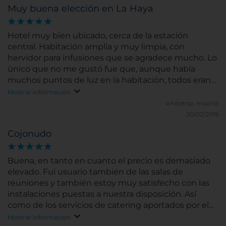
Muy buena elección en La Haya
Hotel muy bien ubicado, cerca de la estación
central. Habitación amplia y muy limpia, con
hervidor para infusiones que se agradece mucho. Lo
único que no me gustó fue que, aunque había
muchos puntos de luz en la habitación, todos eran
de baja intensidad. Algún punto de luz con más
Mostrar información
intensidad es importante para los que viajamos por
whitetrip.
madrid
trabajo. Además se evitaría tener que encender
20/02/2019
todas las luces de la habitación para tratar de
Cojonudo
alcanzar un nivel de iluminación aceptable.
Buena, en tanto en cuanto el precio es demasiado
elevado. Fui usuario también de las salas de
reuniones y también estoy muy satisfecho con las
instalaciones puestas a nuestra disposición. Así
como de los servicios de catering aportados por el
hotel.
Mostrar información