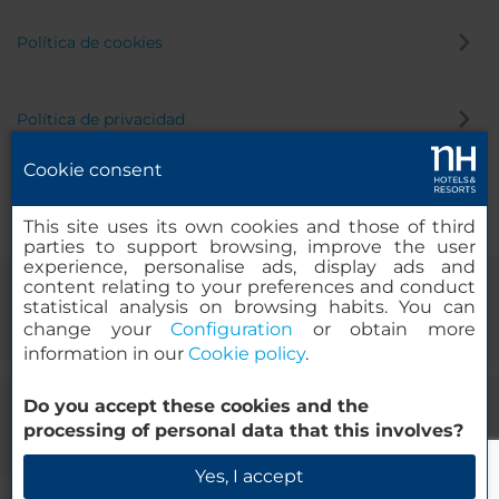
Política de cookies
Política de privacidad
Cookie consent
Canal de denuncias
This site uses its own cookies and those of third
parties to support browsing, improve the user
experience, personalise ads, display ads and
content relating to your preferences and conduct
statistical analysis on browsing habits. You can
change your
Configuration
or obtain more
information in our
Cookie policy
.
Do you accept these cookies and the
© 2000-2026 MINOR HOTELS EUROPE & AMERICAS Santa Engracia,
processing of personal data that this involves?
120. 28003 Madrid, España
Yes, I accept