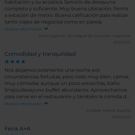
habitación y su acústica. Servicio de desayuno
completo y suficiente. Muy buena ubicación, frente
a estación de metro. Buena calificación para realizar
tanto viajes de negocios como en pareja.
Mostrar información
patriciogabriel.
San Miguel de Tucuman, Argentina
07/11/2017
Comodidad y tranquilidad
Nos alojamos solamente una noche por
circunstancias fortuitas, pero todo muy bien, cámas
muy cómodas aunque un poco estrechas, baño
limpio,desayuno buffet abundante. Aprovechamos
para cenar en el restaurante y también la comida de
10. Totalmente recomendable.
Mostrar información
ArdillaM.
Madrid, España
03/10/2017
Feria A+A