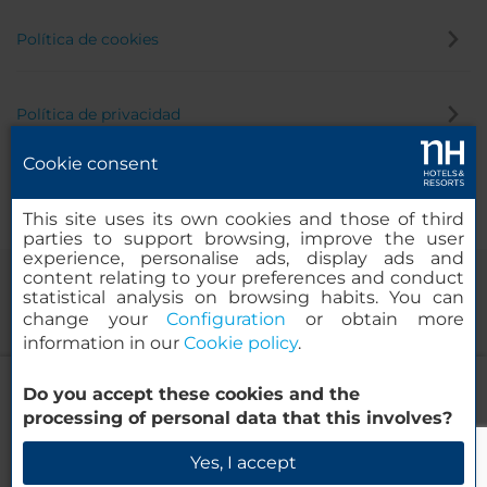
Política de cookies
Política de privacidad
Cookie consent
Canal de denuncias
This site uses its own cookies and those of third
parties to support browsing, improve the user
experience, personalise ads, display ads and
content relating to your preferences and conduct
statistical analysis on browsing habits. You can
change your
Configuration
or obtain more
information in our
Cookie policy
.
NH Düsseldorf City
Do you accept these cookies and the
© 2000-2026 MINOR HOTELS EUROPE & AMERICAS Santa Engracia,
processing of personal data that this involves?
120. 28003 Madrid, España
Verificar disponibilidad
Yes, I accept