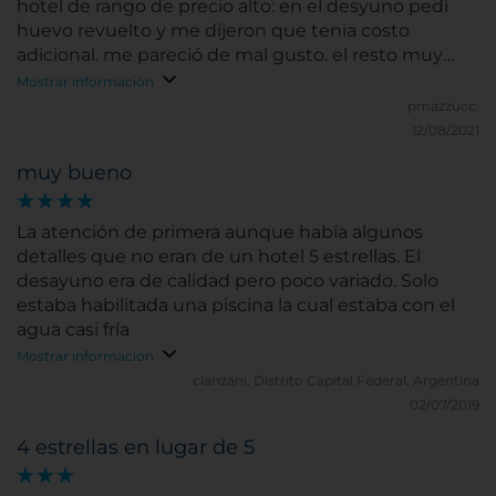
hotel de rango de precio alto: en el desyuno pedi
huevo revuelto y me dijeron que tenia costo
adicional. me pareció de mal gusto. el resto muy
bien. Fui en invierno, la pileta climatizada excelente.
Mostrar información
pmazzucc.
12/08/2021
muy bueno
La atención de primera aunque había algunos
detalles que no eran de un hotel 5 estrellas. El
desayuno era de calidad pero poco variado. Solo
estaba habilitada una piscina la cual estaba con el
agua casi fría
Mostrar información
clanzani.
Distrito Capital Federal, Argentina
02/07/2019
4 estrellas en lugar de 5