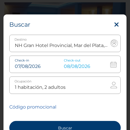
Buscar
Destino
Check-in
Check-out
El hotel dispone de un pequeño spa. Cuenta con 3
saunas, incluido un sauna finlandés y una sala de
Ocupación
vapor (baño turco). También se ofrecen diversos
tratamientos como masaje con piedras calientes y
drenaje linfático, además de tratamientos faciales y
manicura.
Código promocional
Gratis para nuestros clientes
Vestuarios disponibles
Buscar