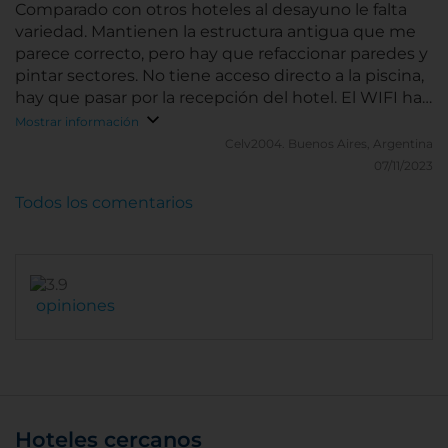
Comparado con otros hoteles al desayuno le falta
variedad. Mantienen la estructura antigua que me
parece correcto, pero hay que refaccionar paredes y
pintar sectores. No tiene acceso directo a la piscina,
hay que pasar por la recepción del hotel. El WIFI hay
que activarlo depende el piso y sector en el que uno
Mostrar información
esta. No entiendo porque no tienen un WIFI
Celv2004.
Buenos Aires, Argentina
unificada. Justo cuando me hospede había un
07/11/2023
evento, y fue complicado entrar y salir del hotel.
Todos los comentarios
Tienen que tener un acceso aparte para Huespedes
del Hotel, parecia que estabamos encerrados. Lo
lindo del Hotel es la Estructura antigua que
mantiene la Historia. El estacionamiento con acceso
directo al Hotel. Las 2 Piscinas climatizadas que les
opiniones
falta mantenimiento pero estan muy bien
comparada con otros hoteles. Las habitaciones y
baño muy amplios
Hoteles cercanos