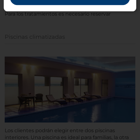
Sólo para mayores de 18 años
Para los tratamientos es necesario reservar
Piscinas climatizadas
Los clientes podrán elegir entre dos piscinas
interiores. Una piscina es ideal para familias, la otra