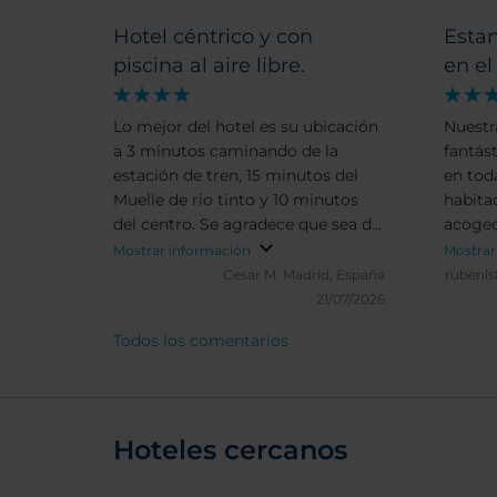
Hotel céntrico y con
Esta
piscina al aire libre.
en e
Lo mejor del hotel es su ubicación
Nuestr
a 3 minutos caminando de la
fantást
estación de tren, 15 minutos del
en toda
Muelle de rio tinto y 10 minutos
habita
del centro. Se agradece que sea de
acoged
los pocos si no es el único hotel de
lugares
Mostrar información
Mostrar
Huelva capital que tiene piscina en
permit
Cesar M.
Madrid, España
rubenls
el ático, al aire libre y con vistas. El
lugare
21/07/2026
hotel es moderno, las habitaciones
Todos los comentarios
están bien equipadas y son
espaciosas, aunque podían contar
con una pequeña cafetera de
cápsulas. Baño correcto y amplio y
personal profesional. Me chocó el
Hoteles cercanos
detalle, es la primera vez que lo
veo, de que te Dan la posibilidad, al