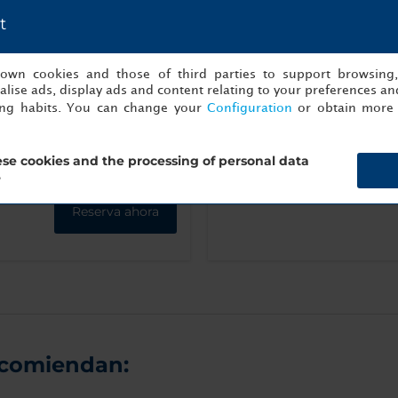
t
tera
Máquina de
Aire
Telev
s own cookies and those of third parties to support browsing
café espresso
acondicionado
gran
lise ads, display ads and content relating to your preferences and
o climatizador
pantall
ing habits. You can change your
Configuration
or obtain more 
se cookies and the processing of personal data
Más información
?
Reserva ahora
ecomiendan: