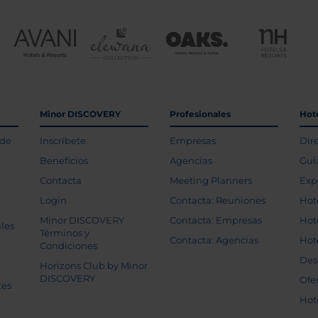
Minor DISCOVERY
Profesionales
Hot
 de
Inscríbete
Empresas
Dir
Beneficios
Agencias
Guí
Contacta
Meeting Planners
Exp
Login
Contacta: Reuniones
Hot
Minor DISCOVERY
Contacta: Empresas
Hot
les
Términos y
Contacta: Agencias
Hot
Condiciones
Des
Horizons Club by Minor
DISCOVERY
Ofe
tes
Hot