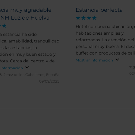
ncia muy agradable
Estancia perfecta
l NH Luz de Huelva
Hotel con buena ubicación,
habitaciones amplias y
a estancia ha sido
reformadas. La atención del
ica, amabilidad, tranquilidad
personal muy buena. El des
s las estancias, la
buffet con productos de cal
ción en muy buen estado y
gran variedad. Cuenta con 
Mostrar información
ora. Cerca del centro y de
piscina y zona de solarium e
mga
 de interés turístico lo que
 información
azotea, que aunque pequeña
02
e ir caminando a muchos
8.
Jerez de los Caballeros, España
suficiente para un baño des
s.
09/09/2025
un día de turismo o trabajo.
Recomendable.