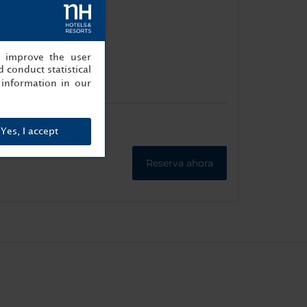
isión
, improve the user
de de
 conduct statistical
a plana
information in our
Yes, I accept
Reserva ahora