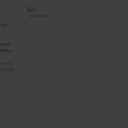
opiniones
 con
ayuno
idad y
una
n la
rlop76.
,
/09/2025
pués de