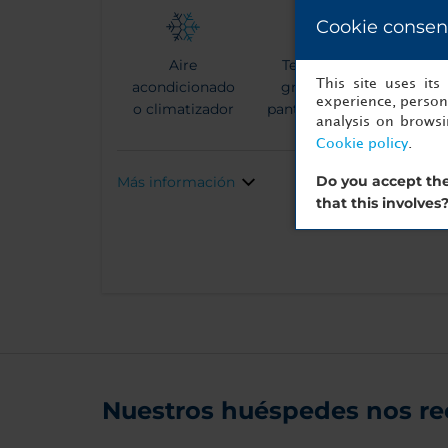
Cookie consen
Aire
Televisión
Te
This site uses it
acondicionado
grande de
experience, persona
o climatizador
pantalla plana
analysis on brows
Cookie policy
.
Do you accept the
Más información
that this involves
Nuestros huéspedes nos r