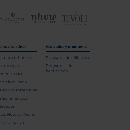
eles y Destinos
Asociados y programas
ectorio de hoteles
Programa de afiliación
as de viaje
Programas de
fidelización
eriencia NH
eles familiares
eles Eco sostenibles
eles Temáticos
tacados
rtas Hoteles Verano
eles de playa