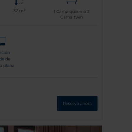
32 m²
1
Cama queen o
2
Cama twin
isión
de de
a plana
Reserva ahora