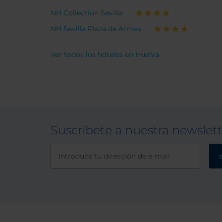
estar más de una noche, de pedir
NH Collection Sevilla
que no te hagan y limpien la
NH Sevilla Plaza de Armas
habitación a cambio de 2 bebidas
a canjear en la cafeteria del hotel.
Ver todos los hoteles en Huelva
Suscríbete a nuestra newslet