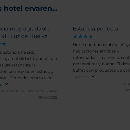
hotel ervaren...
ncia muy agradable
Estancia perfecta
l NH Luz de Huelva
Hotel con buena ubicación,
habitaciones amplias y
a estancia ha sido
reformadas. La atención del
ica, amabilidad, tranquilidad
personal muy buena. El des
s las estancias, la
buffet con productos de cal
ción en muy buen estado y
gran variedad. Cuenta con 
Toon info
ora. Cerca del centro y de
piscina y zona de solarium e
mga
 de interés turístico lo que
fo
azotea, que aunque pequeña
02
e ir caminando a muchos
s8.
Jerez de los Caballeros, Spanje
suficiente para un baño des
s.
09/09/2025
un día de turismo o trabajo.
Recomendable.