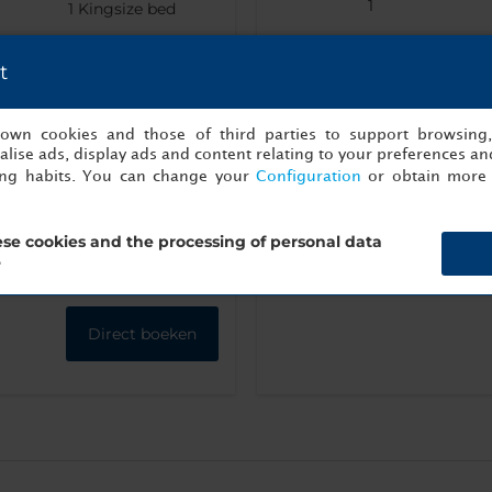
1
1
Kingsize bed
t
s own cookies and those of third parties to support browsing
rkoker
Espresso-
Airconditioning
Gr
lise ads, display ads and content relating to your preferences and
apparaat
/ Climate
flatsc
ing habits. You can change your
Configuration
or obtain more 
Control
se cookies and the processing of personal data
?
Meer info
Direct boeken