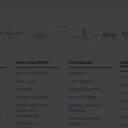
Minor DISCOVERY
Professionals
Hot
bes
Minor DISCOVERY
Bedrijven
Hot
g
Sluit u aan
Travel Agents
Rei
Voordelen
Meeting Planners
Erv
Contact opnemen
Minor Pro Blog
Fam
Minor DISCOVERY
Contact opnemen:
The
Algemene
Meetings
voorwaarden
Ont
n
Contact opnemen:
FAQs Minor
Bedrijven
Mil