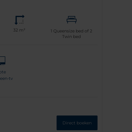
32 m²
1
Queensize bed of
2
Twin bed
ote
reen-tv
Direct boeken