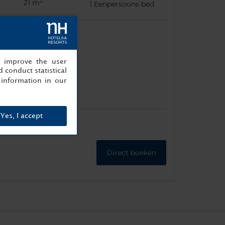
21 m²
1
Eenpersoons bed
, improve the user
ote
 conduct statistical
reen-tv
information in our
Yes, I accept
Direct boeken