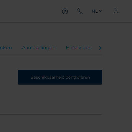
NL
inken
Aanbiedingen
Hotelvideo
Beoordeling
Beschikbaarheid controleren