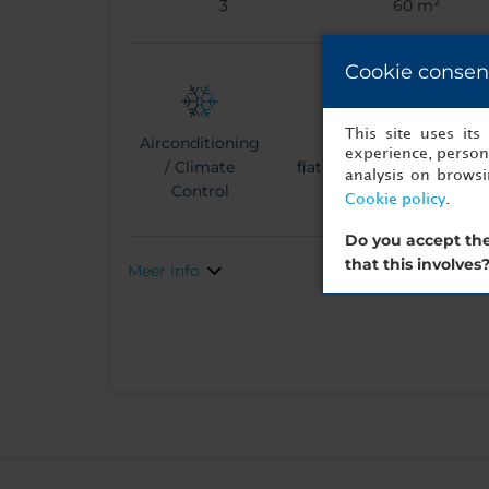
3
60 m²
Cookie consen
This site uses it
Airconditioning
Grote
Wate
experience, persona
/ Climate
flatscreen-tv
analysis on brows
Control
Cookie policy
.
Do you accept the
that this involves
Meer info