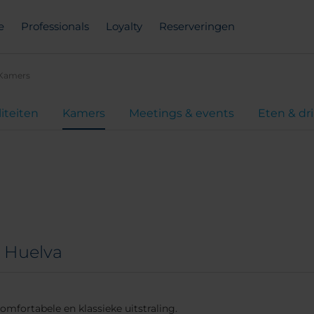
e
Professionals
Loyalty
Reserveringen
Kamers
liteiten
Kamers
Meetings & events
Eten & dr
 Huelva
mfortabele en klassieke uitstraling.