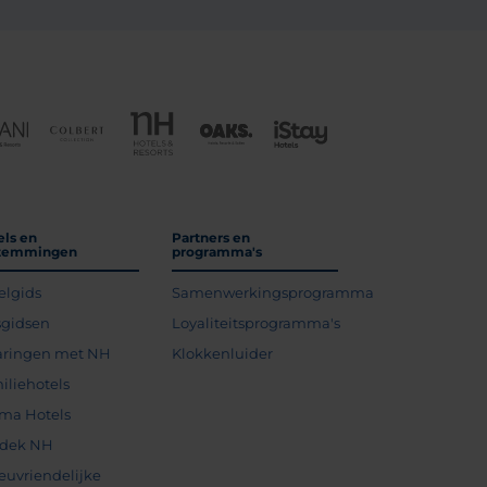
els en
Partners en
temmingen
programma's
elgids
Samenwerkingsprogramma
sgidsen
Loyaliteitsprogramma's
aringen met NH
Klokkenluider
iliehotels
ma Hotels
dek NH
ieuvriendelijke