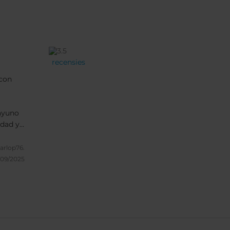
recensies
 con
ayuno
idad y
una
n la
rlop76.
,
/09/2025
pués de