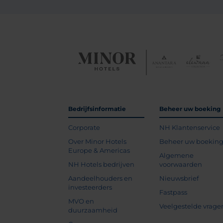
Bedrijfsinformatie
Beheer uw boeking
Corporate
NH Klantenservice
Over Minor Hotels
Beheer uw boekin
Europe & Americas
Algemene
NH Hotels bedrijven
voorwaarden
Aandeelhouders en
Nieuwsbrief
investeerders
Fastpass
MVO en
Veelgestelde vrage
duurzaamheid