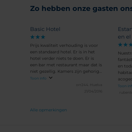
Zo hebben onze gasten ons 
Basic Hotel
Esta
en e
Prijs kwaliteit verhouding is voor
een standaard hotel. Er is in het
Nuestr
hotel verder niets te doen. Er is
fantást
een bar met restaurant maar dat is
en toda
niet gezellig. Kamers zijn gehorig
habita
en basic. Een opfrisbeurt zou het
Toon info
acoged
hotel goed doen. Personeel is
orr244.
Huelva
lugares
Toon in
vriendelijk.
21/04/2016
permit
rubenl
lugare
Alle opmerkingen