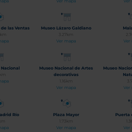
mapa
Ver mapa
Ver
 de las Ventas
Museo Lázaro Galdiano
Mal
6km
3.27km
2.
mapa
Ver mapa
Ver
 Nacional
Museo Nacional de Artes
Museo Nacion
5km
decorativas
Nat
mapa
1.16km
3.
Ver mapa
Ver
adrid Río
Plaza Mayor
Puerta 
1km
1.73km
1.
mapa
Ver mapa
Ver