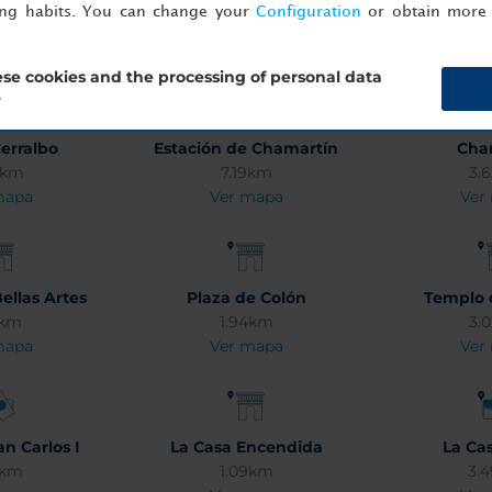
ing habits. You can change your
Configuration
or obtain more 
04km
Ver mapa
Ver
mapa
se cookies and the processing of personal data
?
erralbo
Estación de Chamartín
Cha
8km
7.19km
3.
mapa
Ver mapa
Ver
ellas Artes
Plaza de Colón
Templo 
2km
1.94km
3.
mapa
Ver mapa
Ver
n Carlos I
La Casa Encendida
La Ca
4km
1.09km
3.