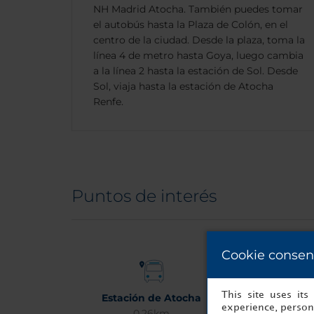
NH Madrid Atocha. También puedes tomar
el autobús hasta la Plaza de Colón, en el
centro de la ciudad. Desde la plaza, toma la
línea 4 de metro hasta Goya, luego cambia
a la línea 2 hasta la estación de Sol. Desde
Sol, viaja hasta la estación de Atocha
Renfe.
Puntos de interés
Cookie consen
This site uses it
Estación de Atocha
Aeropuerto A
experience, persona
0.26km
Madrid-