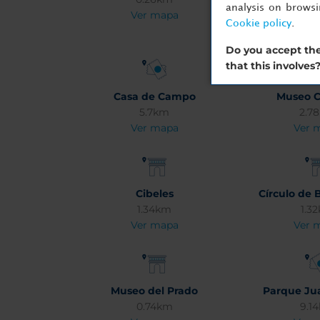
analysis on brows
Ver mapa
13.
Cookie policy
.
Ver 
Do you accept the
that this involves
Casa de Campo
Museo C
5.7km
2.7
Ver mapa
Ver 
Cibeles
Círculo de B
1.34km
1.3
Ver mapa
Ver 
Museo del Prado
Parque Jua
0.74km
9.1