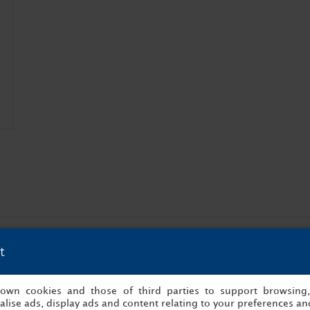
t
s own cookies and those of third parties to support browsing
dolfo Suárez
Catedral de la Almudena
Avenida 
lise ads, display ads and content relating to your preferences and
Barajas
2.32km
3.