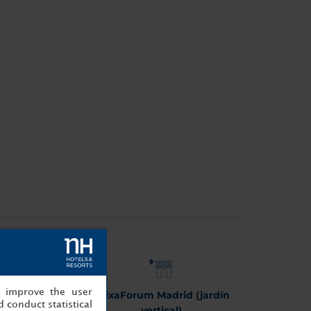
, improve the user
de America
CaixaForum Madrid (jardín
 conduct statistical
55km
vertical)