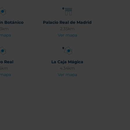
ín Botánico
Palacio Real de Madrid
33km
2.35km
 mapa
Ver mapa
ro Real
La Caja Mágica
15km
4.34km
 mapa
Ver mapa