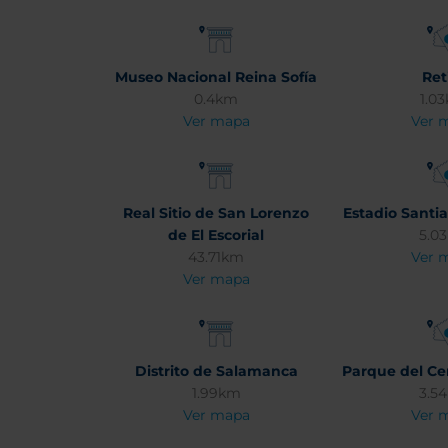
Museo Nacional Reina Sofía
Ret
0.4km
1.0
Ver mapa
Ver 
Real Sitio de San Lorenzo
Estadio Sant
de El Escorial
5.0
43.71km
Ver 
Ver mapa
Distrito de Salamanca
Parque del Cer
1.99km
3.5
Ver mapa
Ver 