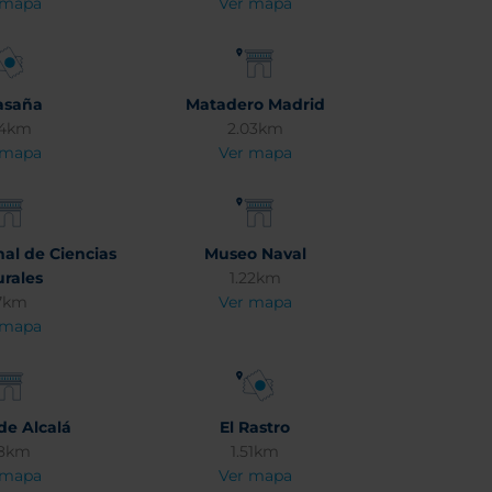
 mapa
Ver mapa
asaña
Matadero Madrid
74km
2.03km
 mapa
Ver mapa
al de Ciencias
Museo Naval
urales
1.22km
7km
Ver mapa
 mapa
de Alcalá
El Rastro
38km
1.51km
 mapa
Ver mapa