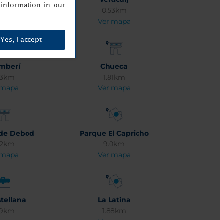
information in our
 mapa
0.53km
Ver mapa
Yes, I accept
mberí
Chueca
63km
1.81km
 mapa
Ver mapa
de Debod
Parque El Capricho
02km
9.0km
 mapa
Ver mapa
stellana
La Latina
49km
1.88km