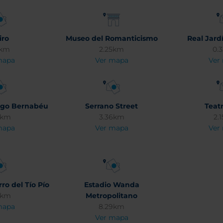
iro
Museo del Romanticismo
Real Jard
3km
2.25km
0.
mapa
Ver mapa
Ver
iago Bernabéu
Serrano Street
Teat
3km
3.36km
2.
mapa
Ver mapa
Ver
ro del Tío Pío
Estadio Wanda
4km
Metropolitano
mapa
8.29km
Ver mapa