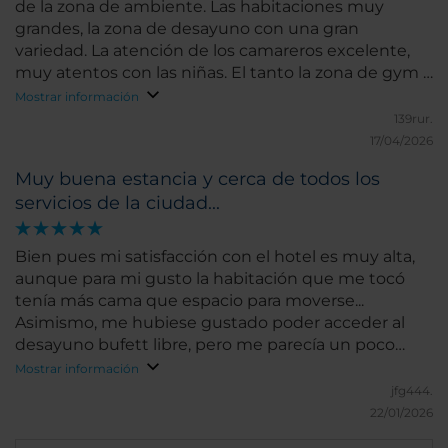
de la zona de ambiente. Las habitaciones muy
grandes, la zona de desayuno con una gran
variedad. La atención de los camareros excelente,
muy atentos con las niñas. El tanto la zona de gym y
jacuzzi está muy bien. La recepcionista muy atenta
Mostrar información
con la niñas a la llegada, las ofreció que se acercaran
139rur.
a un córner que contaban con agua y caramelos.
17/04/2026
Cuentan con aparcamiento muy cerca del hotel.
Muy buena estancia y cerca de todos los
Volveré seguro.
servicios de la ciudad...
Bien pues mi satisfacción con el hotel es muy alta,
aunque para mi gusto la habitación que me tocó
tenía más cama que espacio para moverse...
Asimismo, me hubiese gustado poder acceder al
desayuno bufett libre, pero me parecía un poco
caro... Pese a esas pequeñas cosas, les doy un
Mostrar información
Sobresaliente a todos...
jfg444.
22/01/2026