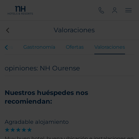
Valoraciones
entos
Gastronomía
Ofertas
Valoraciones
opiniones: NH Ourense
Nuestros huéspedes nos
recomiendan:
Agradable alojamiento
Muy buen hotel, buena ubicación e instalaciones en