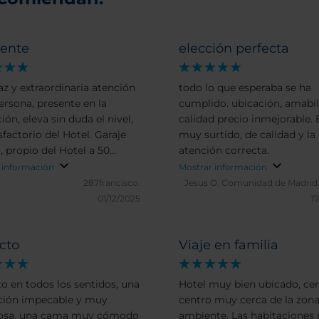
lente
elección perfecta
az y extraordinaria atención
todo lo que esperaba se ha
persona, presente en la
cumplido. ubicación, amabil
ón, eleva sin duda el nivel,
calidad precio inmejorable. 
factorio del Hotel. Garaje
muy surtido, de calidad y la
, propio del Hotel a 50
atención correcta.
.
 información
Mostrar información
287francisco.
Jesus O.
Comunidad de Madrid,
01/12/2025
1
cto
Viaje en familia
to en todos los sentidos, una
Hotel muy bien ubicado, cer
ción impecable y muy
centro muy cerca de la zona
iosa, una cama muy cómodo
ambiente. Las habitaciones