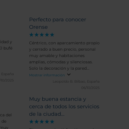
Perfecto para conocer
Orense
idad y
Céntrico, con aparcamiento propio
El bufé
y cerrado a buen precio, personal
muy amable y habitaciones
amplias, cómodas y silenciosas.
Solo la decoración y la pared
 España
transparente del cuarto de baño
Mostrar información
7/10/2025
resultan anticuadas.
Leopoldo B.
Bilbao, España
06/10/2025
Muy buena estancia y
cerca de todos los servicios
de la ciudad...
ca del
 de
 muy