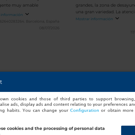
 gente muy amable
grandes, la zona de desayu
una gran variedad. La atenc
 información
los camareros excelente, m
Mostrar información
62640283264.
Barcelona, España
atentos con las niñas. El tan
08/07/2026
zona de gym y jacuzzi está
17
bien. La recepcionista muy 
con la niñas a la llegada, las
que se acercaran a un córne
contaban con agua y carame
Cuentan con aparcamiento
cerca del hotel. Volveré seg
t
es y verificadas de NH Ourense
s own cookies and those of third parties to support browsing
lise ads, display ads and content relating to your preferences and
ing habits. You can change your
Configuration
or obtain more 
se cookies and the processing of personal data