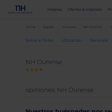
Hoteles
Ofertas & inspírate
Pr
Home
España
Ourense
NH Ourense
Sobre el hotel
Ubicación
Servicios
NH Ourense
opiniones: NH Ourense
Nuestros huéspedes nos r