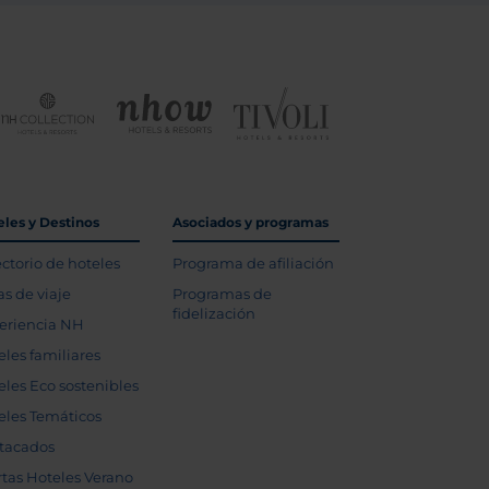
eles y Destinos
Asociados y programas
ectorio de hoteles
Programa de afiliación
as de viaje
Programas de
fidelización
eriencia NH
eles familiares
eles Eco sostenibles
eles Temáticos
tacados
rtas Hoteles Verano