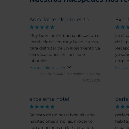
Agradable alojamiento
Exce
Muy buen hotel, buena ubicación e
La efic
instalaciones en muy buen estado
de la 
para disfrutar de un alojamiento ya
Recepci
sea vacaciones, en familia o
ya satis
laborales
amplio
metros
Mostrar información
Mostrar
davidP3244RB.
Barcelona, España
13/01/2026
excelente hotel
perfe
Se trata de un hotel bien situado,
perfec
habitaciones amplias, moderno,
habita
con atenciones en la habitación,
espac