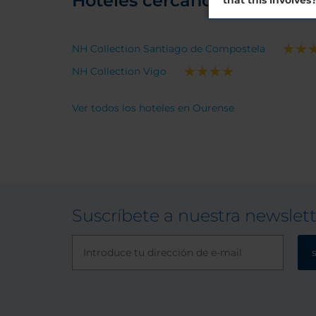
Hoteles cercanos
that this involves
NH Collection Santiago de Compostela
NH Collection Vigo
Ver todos los hoteles en Ourense
Suscríbete a nuestra newslet