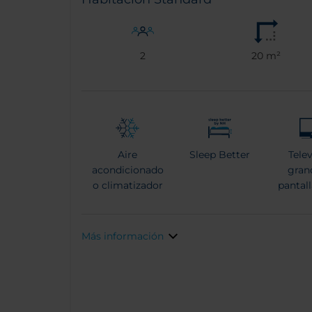
2
20 m²
Aire
Sleep Better
Tele
acondicionado
gran
o climatizador
pantal
Más información