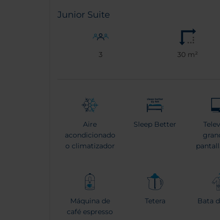
Junior Suite
3
30 m²
Aire
Sleep Better
Tele
acondicionado
gran
o climatizador
pantal
Máquina de
Tetera
Bata 
café espresso