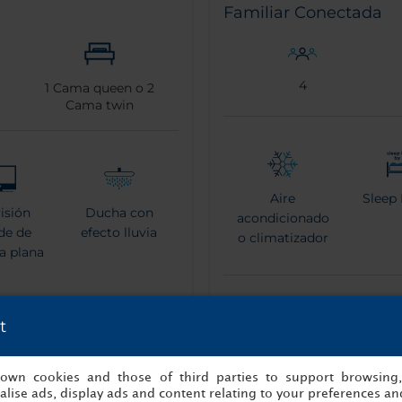
Familiar Conectada
4
1
Cama queen o
2
Cama twin
Aire
Sleep 
visión
Ducha con
acondicionado
de de
efecto lluvia
o climatizador
la plana
Más información
t
de baño
s own cookies and those of third parties to support browsing
lise ads, display ads and content relating to your preferences and