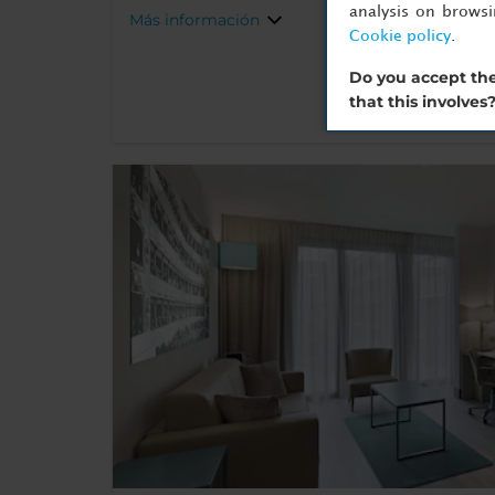
analysis on brows
Más información
Cookie policy
.
Do you accept the
that this involves