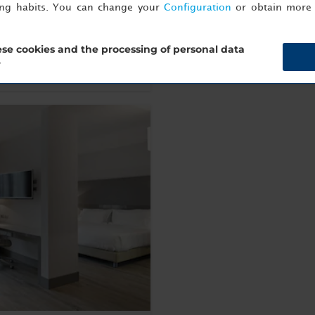
ing habits. You can change your
Configuration
or obtain more 
se cookies and the processing of personal data
Reserva ahora
?