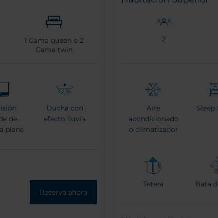
2
1
Cama queen o
2
Cama twin
visión
Ducha con
Aire
Sleep 
de de
efecto lluvia
acondicionado
la plana
o climatizador
Tetera
Bata d
Reserva ahora