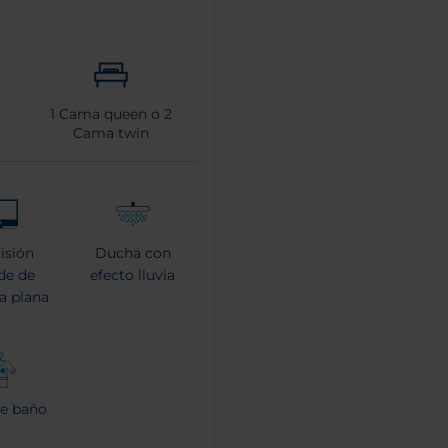
1
Cama queen o
2
Cama twin
visión
Ducha con
de de
efecto lluvia
la plana
de baño