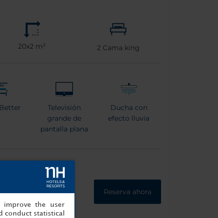
20x2 m²
2
Cama king
Better
Televisión
Ducha con
grande de
efecto lluvia
pantalla plana
Reserva ahora
, improve the user
 conduct statistical