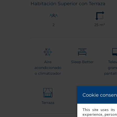
Habitación Superior con Terraza
2
25 m²
Aire
Sleep Better
Tele
acondicionado
gran
o climatizador
pantal
Cookie consen
Terraza
Tetera
Bata 
This site uses it
experience, persona