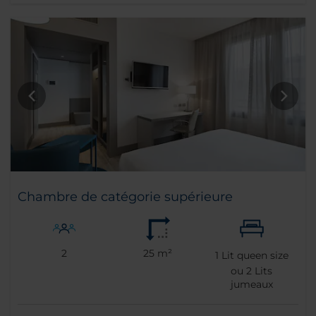
Chambre de catégorie supérieure
2
25 m²
1
Lit queen size
ou
2
Lits
jumeaux