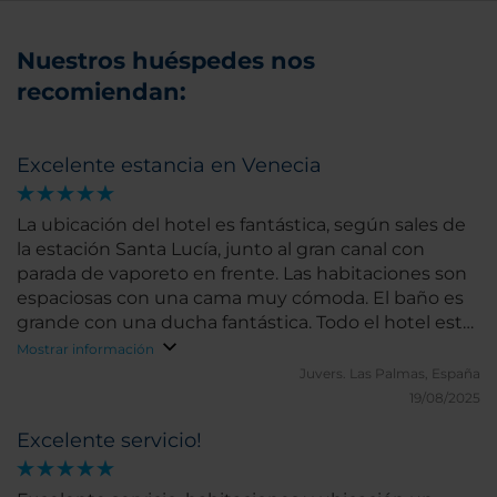
Nuestros huéspedes nos
recomiendan:
Excelente estancia en Venecia
La ubicación del hotel es fantástica, según sales de
la estación Santa Lucía, junto al gran canal con
parada de vaporeto en frente. Las habitaciones son
espaciosas con una cama muy cómoda. El baño es
grande con una ducha fantástica. Todo el hotel está
muy limpio. El personal es muy amable y
Mostrar información
profesional. Y el desayuno es muy bueno y
Juvers.
Las Palmas, España
completo.
19/08/2025
Excelente servicio!