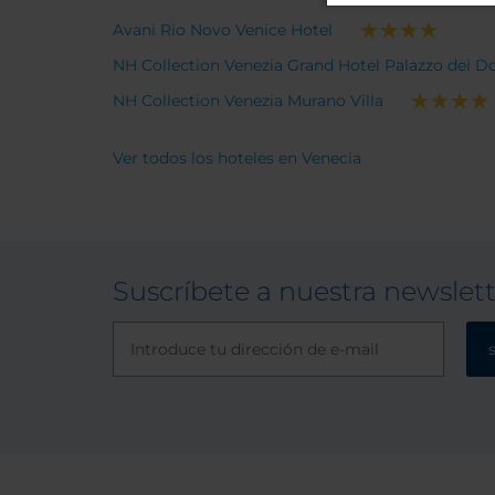
Avani Rio Novo Venice Hotel
NH Collection Venezia Grand Hotel Palazzo dei D
NH Collection Venezia Murano Villa
Ver todos los hoteles en Venecia
Suscríbete a nuestra newslet