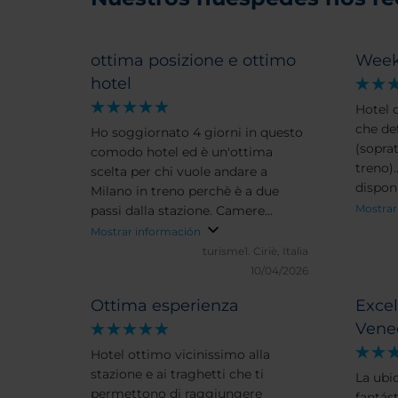
ottima posizione e ottimo
Week
hotel
Hotel 
che def
Ho soggiornato 4 giorni in questo
(soprat
comodo hotel ed è un'ottima
treno).
scelta per chi vuole andare a
dispon
Milano in treno perchè è a due
gradev
Mostrar
passi dalla stazione. Camere
abbond
confrotevoli e personale sempre
Mostrar información
disponibile pere ogni richiesta.
turisme1.
Ciriè, Italia
Consigliatisssimo
10/04/2026
Ottima esperienza
Excel
Vene
Hotel ottimo vicinissimo alla
stazione e ai traghetti che ti
La ubi
permettono di raggiungere
fantást