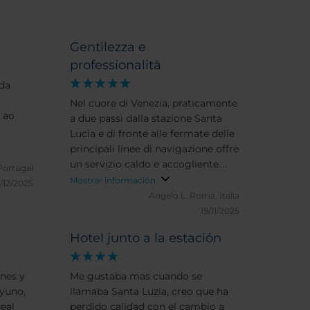
Gentilezza e
professionalità
da
Nel cuore di Venezia, praticamente
 ao
a due passi dalla stazione Santa
Lucia e di fronte alle fermate delle
principali linee di navigazione offre
un servizio caldo e accogliente.
Portugal
Camere spaziose, pulite, personale
Mostrar información
5/12/2025
gentilissimo e professionale. Un
Angelo L.
Roma, Italia
hotel che é davvero garanzia di
19/11/2025
efficienza. Impeccabile, sotto ogni
Hotel junto a la estación
punto di vista
ones y
Me gustaba mas cuando se
ayuno,
llamaba Santa Luzia, creo que ha
deal
perdido calidad con el cambio a