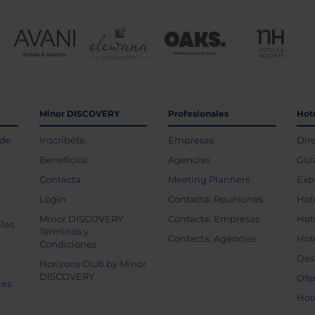
Minor DISCOVERY
Profesionales
Hot
 de
Inscríbete
Empresas
Dir
Beneficios
Agencias
Guí
Contacta
Meeting Planners
Exp
Login
Contacta: Reuniones
Hot
Minor DISCOVERY
Contacta: Empresas
Hot
les
Términos y
Contacta: Agencias
Hot
Condiciones
Des
Horizons Club by Minor
DISCOVERY
Ofe
tes
Hot