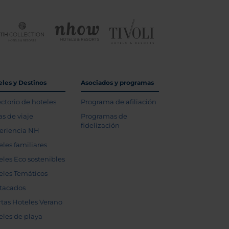
eles y Destinos
Asociados y programas
ectorio de hoteles
Programa de afiliación
as de viaje
Programas de
fidelización
eriencia NH
eles familiares
eles Eco sostenibles
eles Temáticos
tacados
rtas Hoteles Verano
eles de playa