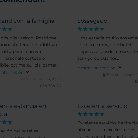
end con la famiglia
Sossegado
consigliatissimo. Posizione
Uma estadia muito sossega
inire strategica è riduttivo
com um serviço de hotel
tutto per chi arriva in
impecável desde a recepção
.. Personale cortese e
serviço de quartos..
ibile, ottima pulizia, camere
Mostrar información
oli e ben arredate. Colazione
 información
jpfr_work.
Lisboa, 
ante.
lucacellesi.
Roma, Italia
1
03/03/2026
ente estancia en
Excelente servicio!
cia
Excelente servicio, habitaci
ubicación un excelente des
cación del hotel es
conectividad wifi un hotel i
ica, según sales de la