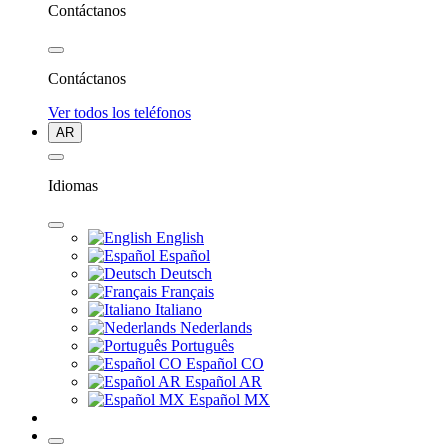
Contáctanos
Contáctanos
Ver todos los teléfonos
AR
Idiomas
English
Español
Deutsch
Français
Italiano
Nederlands
Português
Español CO
Español AR
Español MX