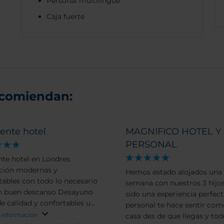
Personal multilingüe
Caja fuerte
ecomiendan:
ente hotel
MAGNIFICO HOTEL Y
PERSONAL
nte hotel en Londres
ción modernas y
Hemos estado alojados una
tables con todo lo necesario
semana con nuestros 3 hijos
buen descanso Desayuno
sido una experiencia perfecta
de calidad y confortables un
personal te hace sentir com
y amplio Lo mejor de
 información
casa des de que llegas y tod