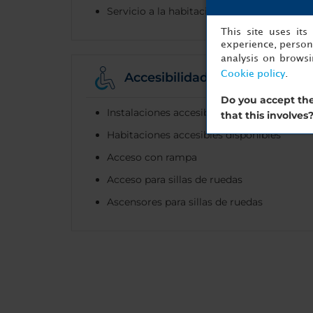
Servicio a la habitación
This site uses it
experience, persona
analysis on brows
Cookie policy
.
Accesibilidad
Do you accept the
Instalaciones accesibles
that this involves
Habitaciones accesibles disponibles
Acceso con rampa
Acceso para sillas de ruedas
Ascensores para sillas de ruedas