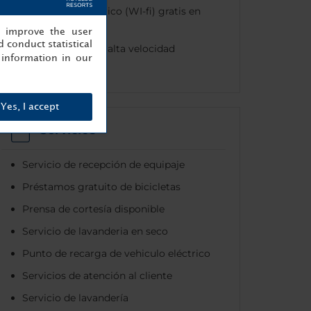
Internet inalámbrico (WI-fi) gratis en
todo el hotel
, improve the user
 conduct statistical
Conexión LAN de alta velocidad
information in our
disponible
Yes, I accept
Servicios
Servicio de recepción de equipaje
Préstamos gratuito de bicicletas
Prensa de cortesía disponible
Servicio de lavanderia en seco
Punto de recarga de vehiculo eléctrico
Servicios de atención al cliente
Servicio de lavandería