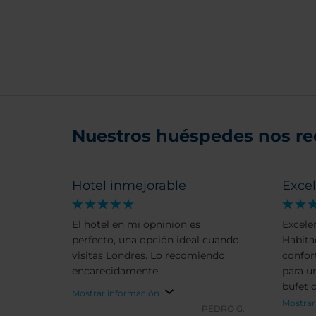
Nuestros huéspedes nos r
Hotel inmejorable
Excel
El hotel en mi opninion es
Excele
perfecto, una opción ideal cuando
Habita
visitas Londres. Lo recomiendo
confor
encarecidamente
para un 
bufet 
Mostrar información
horario mu
Mostrar
PEDRO G.