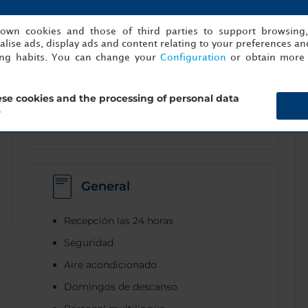
s own cookies and those of third parties to support browsing
Estacionamiento
lise ads, display ads and content relating to your preferences and
ing habits. You can change your
Configuration
or obtain more 
Estacionamiento accesible
se cookies and the processing of personal data
Estacionamiento bajo techo
?
Electric Vehicle Parking
General
Recepción las 24 horas
Seguridad
Aire acondicionado
Domingos de descanso