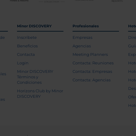
Minor DISCOVERY
Profesionales
Hot
 de
Inscríbete
Empresas
Dir
Beneficios
Agencias
Guí
Contacta
Meeting Planners
Exp
Login
Contacta: Reuniones
Hot
Minor DISCOVERY
Contacta: Empresas
Hot
les
Términos y
Contacta: Agencias
Hot
Condiciones
Des
Horizons Club by Minor
DISCOVERY
Ofe
tes
Hot