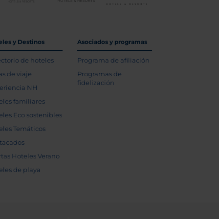
eles y Destinos
Asociados y programas
ectorio de hoteles
Programa de afiliación
as de viaje
Programas de
fidelización
eriencia NH
eles familiares
eles Eco sostenibles
eles Temáticos
tacados
rtas Hoteles Verano
eles de playa